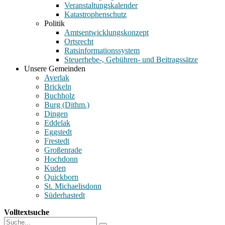
Veranstaltungskalender
Katastrophenschutz
Politik
Amtsentwicklungskonzept
Ortsrecht
Ratsinformationssystem
Steuerhebe-, Gebühren- und Beitragssätze
Unsere Gemeinden
Averlak
Brickeln
Buchholz
Burg (Dithm.)
Dingen
Eddelak
Eggstedt
Frestedt
Großenrade
Hochdonn
Kuden
Quickborn
St. Michaelisdonn
Süderhastedt
Volltextsuche