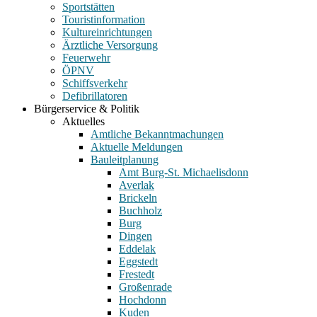
Sportstätten
Touristinformation
Kultureinrichtungen
Ärztliche Versorgung
Feuerwehr
ÖPNV
Schiffsverkehr
Defibrillatoren
Bürgerservice & Politik
Aktuelles
Amtliche Bekanntmachungen
Aktuelle Meldungen
Bauleitplanung
Amt Burg-St. Michaelisdonn
Averlak
Brickeln
Buchholz
Burg
Dingen
Eddelak
Eggstedt
Frestedt
Großenrade
Hochdonn
Kuden