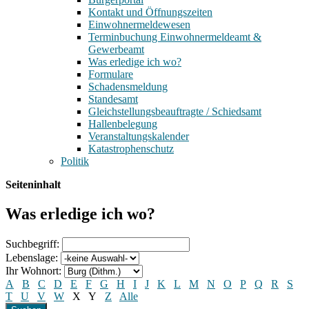
Kontakt und Öffnungszeiten
Einwohnermeldewesen
Terminbuchung Einwohnermeldeamt &
Gewerbeamt
Was erledige ich wo?
Formulare
Schadensmeldung
Standesamt
Gleichstellungsbeauftragte / Schiedsamt
Hallenbelegung
Veranstaltungskalender
Katastrophenschutz
Politik
Seiteninhalt
Was erledige ich wo?
Suchbegriff:
Lebenslage:
Ihr Wohnort:
A
B
C
D
E
F
G
H
I
J
K
L
M
N
O
P
Q
R
S
T
U
V
W
X
Y
Z
Alle