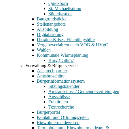
Quickborn
St. Michaelisdonn
Süderhastedt
Baugrundstücke
Stellenangebote
Ausbildung
Digitalisierung
Ukraine-Krise - Flüchtlingshilfe
Vergabeverfahren nach VOB & UVgO
Wahlen
Kommunale Wärmeplanung
Burg (Dithm.)
Verwaltung & Bürgerservice
Ansprechpartner
Amtsbroschüre
Bürgerinformationssystem
Sitzungskalender
Amtsauschuss / Gemeindevertretungen
Ausschüsse
Fraktionen
Textrecherche
Bürgerportal
Kontakt und Öffnungszeiten
Einwohnermeldewesen
Terminbuchung Einwohnermeldeamt &