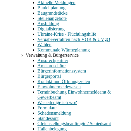
Aktuelle Meldungen
Bauleitplanung
Baugrundstücke
Stellenangebote
Ausbildung
Digitalisierung
Ukraine-Krise - Flüchtlingshilfe
Vergabeverfahren nach VOB & UVgO
Wahlen
Kommunale Wärmeplanung
Verwaltung & Bürgerservice
Ansprechpartner
Amtsbroschüre
Bürgerinformationssystem
Bürgerportal
Kontakt und Öffnungszeiten
Einwohnermeldewesen
Terminbuchung Einwohnermeldeamt &
Gewerbeamt
Was erledige ich wo?
Formulare
Schadensmeldung
Standesamt
Gleichstellungsbeauftragte / Schiedsamt
Hallenbelegung