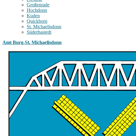
Großenrade
Hochdonn
Kuden
Quickborn
St. Michaelisdonn
Süderhastedt
Amt Burg-St. Michaelisdonn