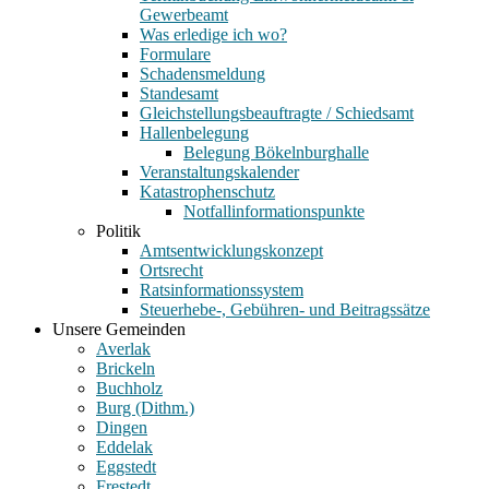
Gewerbeamt
Was erledige ich wo?
Formulare
Schadensmeldung
Standesamt
Gleichstellungsbeauftragte / Schiedsamt
Hallenbelegung
Belegung Bökelnburghalle
Veranstaltungskalender
Katastrophenschutz
Notfallinformationspunkte
Politik
Amtsentwicklungskonzept
Ortsrecht
Ratsinformationssystem
Steuerhebe-, Gebühren- und Beitragssätze
Unsere Gemeinden
Averlak
Brickeln
Buchholz
Burg (Dithm.)
Dingen
Eddelak
Eggstedt
Frestedt