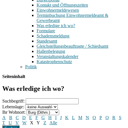
Kontakt und Öffnungszeiten
Einwohnermeldewesen
Terminbuchung Einwohnermeldeamt &
Gewerbeamt
Was erledige ich wo?
Formulare
Schadensmeldung
Standesamt
Gleichstellungsbeauftragte / Schiedsamt
Hallenbelegung
Veranstaltungskalender
Katastrophenschutz
Politik
Seiteninhalt
Was erledige ich wo?
Suchbegriff:
Lebenslage:
Ihr Wohnort:
A
B
C
D
E
F
G
H
I
J
K
L
M
N
O
P
Q
R
S
T
U
V
W
X
Y
Z
Alle