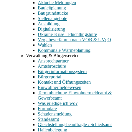
Aktuelle Meldungen
Bauleitplanung
Baugrundstücke
Stellenangebote
Ausbildung
Digitalisierung
Ukraine-Krise - Flüchtlingshilfe
Vergabeverfahren nach VOB & UVgO
Wahlen
Kommunale Wärmeplanung
Verwaltung & Bürgerservice
Ansprechpartner
Amtsbroschüre
Bürgerinformationssystem
Bürgerportal
Kontakt und Öffnungszeiten
Einwohnermeldewesen
Terminbuchung Einwohnermeldeamt &
Gewerbeamt
Was erledige ich wo?
Formulare
Schadensmeldung
Standesamt
Gleichstellungsbeauftragte / Schiedsamt
Hallenbelegung