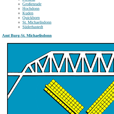
Großenrade
Hochdonn
Kuden
Quickborn
St. Michaelisdonn
Süderhastedt
Amt Burg-St. Michaelisdonn