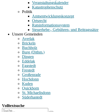
Veranstaltungskalender
Katastrophenschutz
Politik
Amtsentwicklungskonzept
Ortsrecht
Ratsinformationssystem
Steuerhebe-, Gebühren- und Beitragssätze
Unsere Gemeinden
Averlak
Brickeln
Buchholz
Burg (Dithm.)
Dingen
Eddelak
Eggstedt
Frestedt
Großenrade
Hochdonn
Kuden
Quickborn
St. Michaelisdonn
Süderhastedt
Volltextsuche