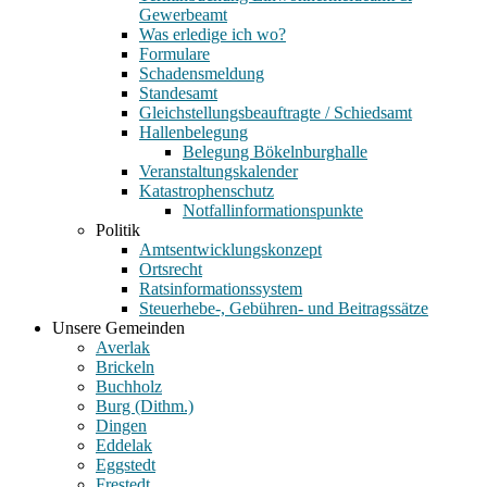
Gewerbeamt
Was erledige ich wo?
Formulare
Schadensmeldung
Standesamt
Gleichstellungsbeauftragte / Schiedsamt
Hallenbelegung
Belegung Bökelnburghalle
Veranstaltungskalender
Katastrophenschutz
Notfallinformationspunkte
Politik
Amtsentwicklungskonzept
Ortsrecht
Ratsinformationssystem
Steuerhebe-, Gebühren- und Beitragssätze
Unsere Gemeinden
Averlak
Brickeln
Buchholz
Burg (Dithm.)
Dingen
Eddelak
Eggstedt
Frestedt