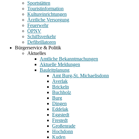
Sportstätten
Touristinformation
Kultureinrichtungen
Ärztliche Versorgung
Feuerwehr
ÖPNV
Schiffsverkehr
Defibrillatoren
Bürgerservice & Politik
Aktuelles
Amtliche Bekanntmachungen
Aktuelle Meldungen
Bauleitplanung
Amt Burg-St. Michaelisdonn
Averlak
Brickeln
Buchholz
Burg
Dingen
Eddelak
Eggstedt
Frestedt
Großenrade
Hochdonn
Kuden