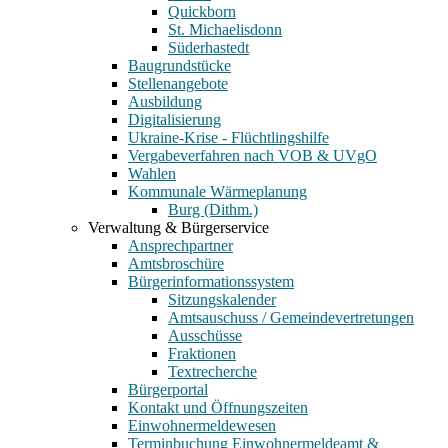
Quickborn
St. Michaelisdonn
Süderhastedt
Baugrundstücke
Stellenangebote
Ausbildung
Digitalisierung
Ukraine-Krise - Flüchtlingshilfe
Vergabeverfahren nach VOB & UVgO
Wahlen
Kommunale Wärmeplanung
Burg (Dithm.)
Verwaltung & Bürgerservice
Ansprechpartner
Amtsbroschüre
Bürgerinformationssystem
Sitzungskalender
Amtsauschuss / Gemeindevertretungen
Ausschüsse
Fraktionen
Textrecherche
Bürgerportal
Kontakt und Öffnungszeiten
Einwohnermeldewesen
Terminbuchung Einwohnermeldeamt &