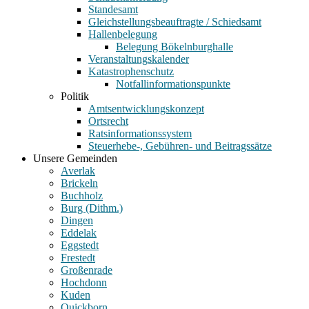
Standesamt
Gleichstellungsbeauftragte / Schiedsamt
Hallenbelegung
Belegung Bökelnburghalle
Veranstaltungskalender
Katastrophenschutz
Notfallinformationspunkte
Politik
Amtsentwicklungskonzept
Ortsrecht
Ratsinformationssystem
Steuerhebe-, Gebühren- und Beitragssätze
Unsere Gemeinden
Averlak
Brickeln
Buchholz
Burg (Dithm.)
Dingen
Eddelak
Eggstedt
Frestedt
Großenrade
Hochdonn
Kuden
Quickborn