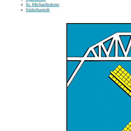
St. Michaelisdonn
Süderhastedt