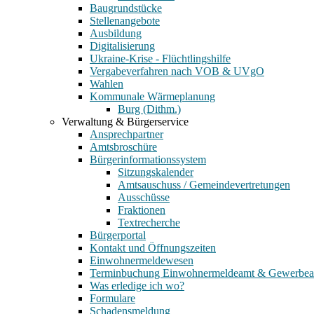
Baugrundstücke
Stellenangebote
Ausbildung
Digitalisierung
Ukraine-Krise - Flüchtlingshilfe
Vergabeverfahren nach VOB & UVgO
Wahlen
Kommunale Wärmeplanung
Burg (Dithm.)
Verwaltung & Bürgerservice
Ansprechpartner
Amtsbroschüre
Bürgerinformationssystem
Sitzungskalender
Amtsauschuss / Gemeindevertretungen
Ausschüsse
Fraktionen
Textrecherche
Bürgerportal
Kontakt und Öffnungszeiten
Einwohnermeldewesen
Terminbuchung Einwohnermeldeamt & Gewerbe
Was erledige ich wo?
Formulare
Schadensmeldung