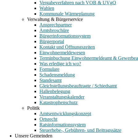
Vergabeverfahren nach VOB & UVgO
Wahlen
Kommunale Wärmeplanung
Verwaltung & Bürgerservice
Ansprechpartner
Amtsbroschüre
Bürgerinformationssystem
Bürgerportal
Kontakt und Öffnungszeiten
Einwohnermeldewesen
Terminbuchung Einwohnermeldeamt & Gewerbe
Was erledige ich wo?
Formulare
Schadensmeldung
Standesamt
Gleichstellungsbeauftragte / Schiedsamt
Hallenbelegung
Veranstaltungskalender
Katastrophenschutz
Politik
Amtsentwicklungskonzept
Ortsrecht
Ratsinformationssystem
Steuerhebe-, Gebühren- und Beitragssätze
Unsere Gemeinden