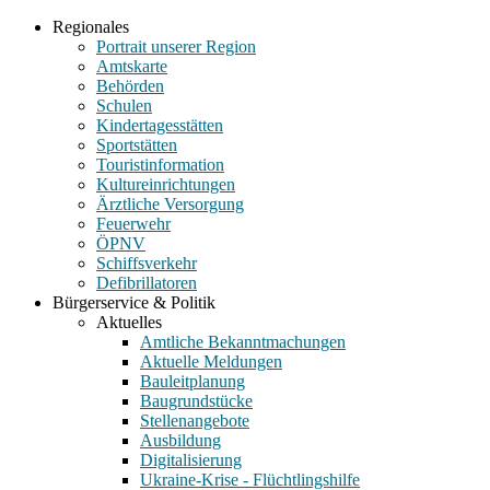
Regionales
Portrait unserer Region
Amtskarte
Behörden
Schulen
Kindertagesstätten
Sportstätten
Touristinformation
Kultureinrichtungen
Ärztliche Versorgung
Feuerwehr
ÖPNV
Schiffsverkehr
Defibrillatoren
Bürgerservice & Politik
Aktuelles
Amtliche Bekanntmachungen
Aktuelle Meldungen
Bauleitplanung
Baugrundstücke
Stellenangebote
Ausbildung
Digitalisierung
Ukraine-Krise - Flüchtlingshilfe