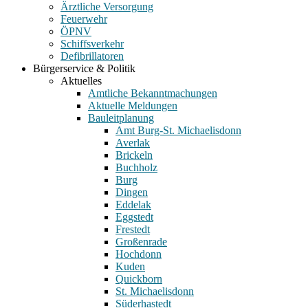
Ärztliche Versorgung
Feuerwehr
ÖPNV
Schiffsverkehr
Defibrillatoren
Bürgerservice & Politik
Aktuelles
Amtliche Bekanntmachungen
Aktuelle Meldungen
Bauleitplanung
Amt Burg-St. Michaelisdonn
Averlak
Brickeln
Buchholz
Burg
Dingen
Eddelak
Eggstedt
Frestedt
Großenrade
Hochdonn
Kuden
Quickborn
St. Michaelisdonn
Süderhastedt