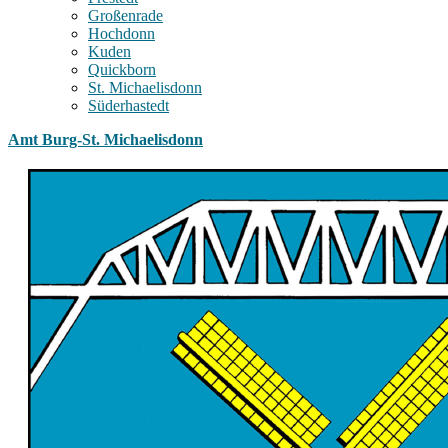
Großenrade
Hochdonn
Kuden
Quickborn
St. Michaelisdonn
Süderhastedt
Amt Burg-St. Michaelisdonn