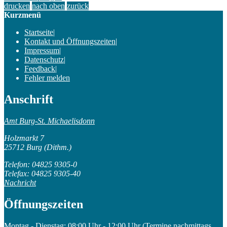
drucken
nach oben
zurück
Kurzmenü
Startseite
|
Kontakt und Öffnungszeiten
|
Impressum
|
Datenschutz
|
Feedback
|
Fehler melden
Anschrift
Amt Burg-St. Michaelisdonn
Holzmarkt 7
25712 Burg (Dithm.)
Telefon: 04825 9305-0
Telefax: 04825 9305-40
Nachricht
Öffnungszeiten
Montag - Dienstag: 08:00 Uhr - 12:00 Uhr (Termine nachmittags