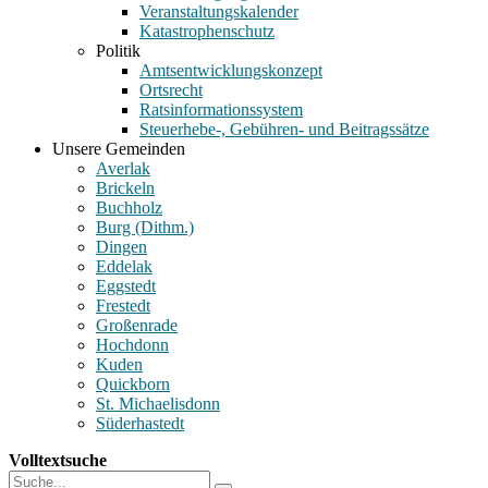
Veranstaltungskalender
Katastrophenschutz
Politik
Amtsentwicklungskonzept
Ortsrecht
Ratsinformationssystem
Steuerhebe-, Gebühren- und Beitragssätze
Unsere Gemeinden
Averlak
Brickeln
Buchholz
Burg (Dithm.)
Dingen
Eddelak
Eggstedt
Frestedt
Großenrade
Hochdonn
Kuden
Quickborn
St. Michaelisdonn
Süderhastedt
Volltextsuche