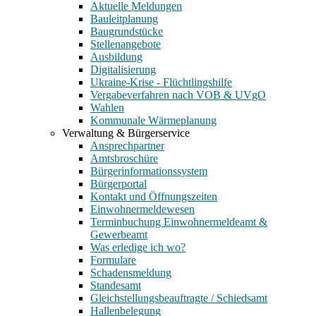
Aktuelle Meldungen
Bauleitplanung
Baugrundstücke
Stellenangebote
Ausbildung
Digitalisierung
Ukraine-Krise - Flüchtlingshilfe
Vergabeverfahren nach VOB & UVgO
Wahlen
Kommunale Wärmeplanung
Verwaltung & Bürgerservice
Ansprechpartner
Amtsbroschüre
Bürgerinformationssystem
Bürgerportal
Kontakt und Öffnungszeiten
Einwohnermeldewesen
Terminbuchung Einwohnermeldeamt &
Gewerbeamt
Was erledige ich wo?
Formulare
Schadensmeldung
Standesamt
Gleichstellungsbeauftragte / Schiedsamt
Hallenbelegung