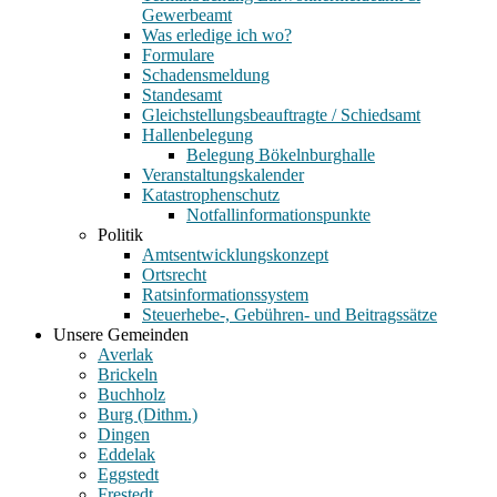
Gewerbeamt
Was erledige ich wo?
Formulare
Schadensmeldung
Standesamt
Gleichstellungsbeauftragte / Schiedsamt
Hallenbelegung
Belegung Bökelnburghalle
Veranstaltungskalender
Katastrophenschutz
Notfallinformationspunkte
Politik
Amtsentwicklungskonzept
Ortsrecht
Ratsinformationssystem
Steuerhebe-, Gebühren- und Beitragssätze
Unsere Gemeinden
Averlak
Brickeln
Buchholz
Burg (Dithm.)
Dingen
Eddelak
Eggstedt
Frestedt