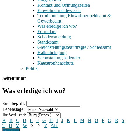
Kontakt und Öffnungszeiten
Einwohnermeldewesen
Terminbuchung Einwohnermeldeamt &
Gewerbeamt
Was erledige ich wo?
Formulare
Schadensmeldung
Standesamt
Gleichstellungsbeauftragte / Schiedsamt
Hallenbelegung
Veranstaltungskalender
Katastrophenschutz
Politik
Seiteninhalt
Was erledige ich wo?
Suchbegriff:
Lebenslage:
Ihr Wohnort:
A
B
C
D
E
F
G
H
I
J
K
L
M
N
O
P
Q
R
S
T
U
V
W
X
Y
Z
Alle