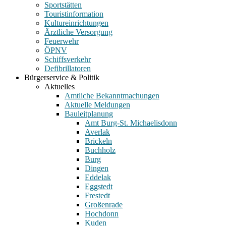
Sportstätten
Touristinformation
Kultureinrichtungen
Ärztliche Versorgung
Feuerwehr
ÖPNV
Schiffsverkehr
Defibrillatoren
Bürgerservice & Politik
Aktuelles
Amtliche Bekanntmachungen
Aktuelle Meldungen
Bauleitplanung
Amt Burg-St. Michaelisdonn
Averlak
Brickeln
Buchholz
Burg
Dingen
Eddelak
Eggstedt
Frestedt
Großenrade
Hochdonn
Kuden