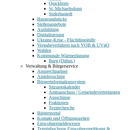
Quickborn
St. Michaelisdonn
Süderhastedt
Baugrundstücke
Stellenangebote
Ausbildung
Digitalisierung
Ukraine-Krise - Flüchtlingshilfe
Vergabeverfahren nach VOB & UVgO
Wahlen
Kommunale Wärmeplanung
Burg (Dithm.)
Verwaltung & Bürgerservice
Ansprechpartner
Amtsbroschüre
Bürgerinformationssystem
Sitzungskalender
Amtsauschuss / Gemeindevertretungen
Ausschüsse
Fraktionen
Textrecherche
Bürgerportal
Kontakt und Öffnungszeiten
Einwohnermeldewesen
Terminbuchung Einwohnermeldeamt &