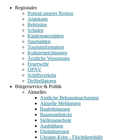
Regionales
Portrait unserer Region
Amtskarte
Behörden
Schulen
Kindertagesstätten
Sportstätten
Touristinformation
Kultureinrichtungen
Ärztliche Versorgung
Feuerwehr
ÖPNV
Schiffsverkehr
Defibrillatoren
Bürgerservice & Politik
Aktuelles
Amtliche Bekanntmachungen
Aktuelle Meldungen
Bauleitplanung
Baugrundstücke
Stellenangebote
Ausbildung
Digitalisierung
Ukraine-Krise - Flüchtlingshilfe