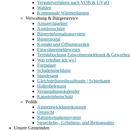
Vergabeverfahren nach VOB & UVgO
Wahlen
Kommunale Wärmeplanung
Verwaltung & Bürgerservice
Ansprechpartner
Amtsbroschüre
Bürgerinformationssystem
Bürgerportal
Kontakt und Öffnungszeiten
Einwohnermeldewesen
Terminbuchung Einwohnermeldeamt & Gewerbe
Was erledige ich wo?
Formulare
Schadensmeldung
Standesamt
Gleichstellungsbeauftragte / Schiedsamt
Hallenbelegung
Veranstaltungskalender
Katastrophenschutz
Politik
Amtsentwicklungskonzept
Ortsrecht
Ratsinformationssystem
Steuerhebe-, Gebühren- und Beitragssätze
Unsere Gemeinden