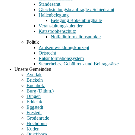
Standesamt
Gleichstellungsbeauftragte / Schiedsamt
Hallenbelegung
Belegung Bökelnburghalle
Veranstaltungskalender
Katastrophenschutz
Notfallinformationspunkte
Politik
Amtsentwicklungskonzept
Ortsrecht
Ratsinformationssystem
Steuerhebe-, Gebühren- und Beitragssätze
Unsere Gemeinden
Averlak
Brickeln
Buchholz
Burg (Dithm.)
Dingen
Eddelak
Eggstedt
Frestedt
Großenrade
Hochdonn
Kuden
Quickborn