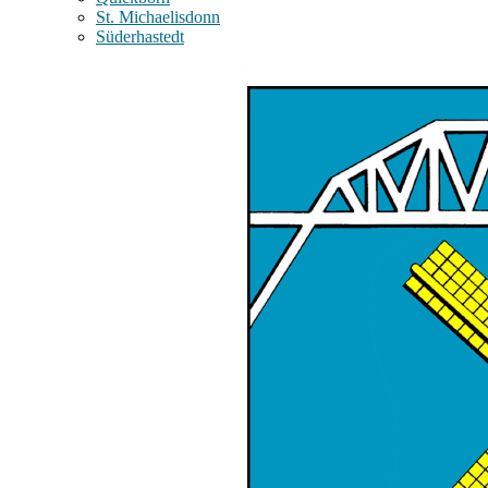
St. Michaelisdonn
Süderhastedt