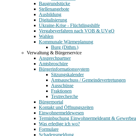
Baugrundstücke
Stellenangebote
Ausbildung
Digitalisierung
Ukraine-Krise - Flüchtlingshilfe
Vergabeverfahren nach VOB & UVgO
Wahlen
Kommunale Wärmeplanung
Burg (Dithm.)
Verwaltung & Bürgerservice
Ansprechpartner
Amtsbroschüre
Bürgerinformationssystem
Sitzungskalender
Amtsauschuss / Gemeindevertretungen
Ausschüsse
Fraktionen
Textrecherche
Bürgerportal
Kontakt und Öffnungszeiten
Einwohnermeldewesen
Terminbuchung Einwohnermeldeamt & Gewerbe
Was erledige ich wo?
Formulare
Schadensmeldung