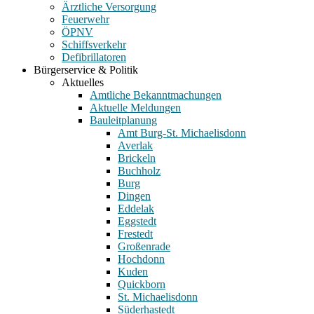
Ärztliche Versorgung
Feuerwehr
ÖPNV
Schiffsverkehr
Defibrillatoren
Bürgerservice & Politik
Aktuelles
Amtliche Bekanntmachungen
Aktuelle Meldungen
Bauleitplanung
Amt Burg-St. Michaelisdonn
Averlak
Brickeln
Buchholz
Burg
Dingen
Eddelak
Eggstedt
Frestedt
Großenrade
Hochdonn
Kuden
Quickborn
St. Michaelisdonn
Süderhastedt