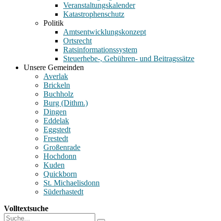
Veranstaltungskalender
Katastrophenschutz
Politik
Amtsentwicklungskonzept
Ortsrecht
Ratsinformationssystem
Steuerhebe-, Gebühren- und Beitragssätze
Unsere Gemeinden
Averlak
Brickeln
Buchholz
Burg (Dithm.)
Dingen
Eddelak
Eggstedt
Frestedt
Großenrade
Hochdonn
Kuden
Quickborn
St. Michaelisdonn
Süderhastedt
Volltextsuche