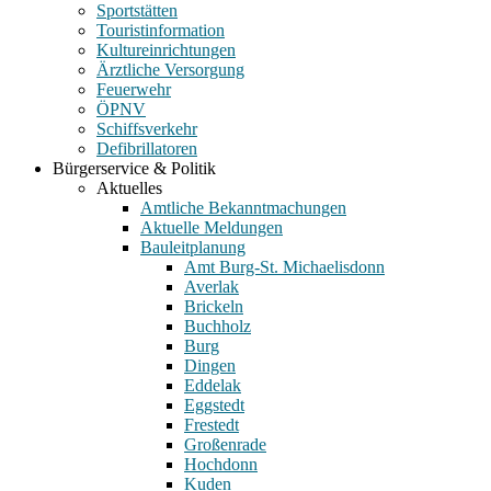
Sportstätten
Touristinformation
Kultureinrichtungen
Ärztliche Versorgung
Feuerwehr
ÖPNV
Schiffsverkehr
Defibrillatoren
Bürgerservice & Politik
Aktuelles
Amtliche Bekanntmachungen
Aktuelle Meldungen
Bauleitplanung
Amt Burg-St. Michaelisdonn
Averlak
Brickeln
Buchholz
Burg
Dingen
Eddelak
Eggstedt
Frestedt
Großenrade
Hochdonn
Kuden