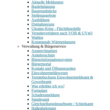
Aktuelle Meldungen
Bauleitplanung
Baugrundstücke
Stellenangebote
Ausbildung
Digitalisierung
Ukraine-Krise - Flüchtlingshilfe
Vergabeverfahren nach VOB & UVgO
Wahlen
Kommunale Wärmeplanung
Verwaltung & Bürgerservice
Ansprechpartner
Amtsbroschüre
Bürgerinformationssystem
Bürgerportal
Kontakt und Öffnungszeiten
Einwohnermeldewesen
Terminbuchung Einwohnermeldeamt &
Gewerbeamt
Was erledige ich wo?
Formulare
Schadensmeldung
Standesamt
Gleichstellungsbeauftragte / Schiedsamt
Hallenbelegung