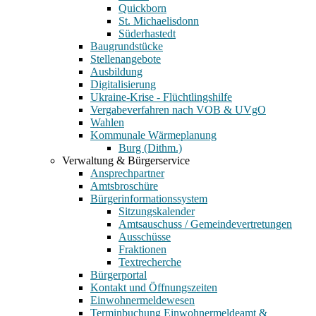
Quickborn
St. Michaelisdonn
Süderhastedt
Baugrundstücke
Stellenangebote
Ausbildung
Digitalisierung
Ukraine-Krise - Flüchtlingshilfe
Vergabeverfahren nach VOB & UVgO
Wahlen
Kommunale Wärmeplanung
Burg (Dithm.)
Verwaltung & Bürgerservice
Ansprechpartner
Amtsbroschüre
Bürgerinformationssystem
Sitzungskalender
Amtsauschuss / Gemeindevertretungen
Ausschüsse
Fraktionen
Textrecherche
Bürgerportal
Kontakt und Öffnungszeiten
Einwohnermeldewesen
Terminbuchung Einwohnermeldeamt &