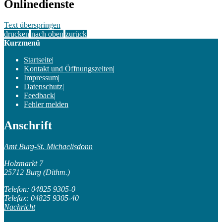
Onlinedienste
Text überspringen
drucken
nach oben
zurück
Kurzmenü
Startseite
|
Kontakt und Öffnungszeiten
|
Impressum
|
Datenschutz
|
Feedback
|
Fehler melden
Anschrift
Amt Burg-St. Michaelisdonn
Holzmarkt 7
25712 Burg (Dithm.)
Telefon: 04825 9305-0
Telefax: 04825 9305-40
Nachricht