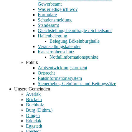
Gewerbeamt
Was erledige ich wo?
Formulare
Schadensmeldung
Standesamt
Gleichstellungsbeauftragte / Schiedsamt
Hallenbelegung
Belegung Bökelnburghalle
Veranstaltungskalender
Katastrophenschutz
Notfallinformationspunkte
Politik
Amtsentwicklungskonzept
Ortsrecht
Ratsinformationssystem
Steuerhebe-, Gebühren- und Beitragssätze
Unsere Gemeinden
Averlak
Brickeln
Buchholz
Burg (Dithm.)
Dingen
Eddelak
Eggstedt
Frestedt