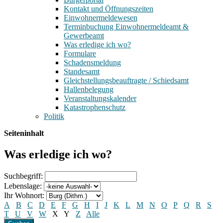
Kontakt und Öffnungszeiten
Einwohnermeldewesen
Terminbuchung Einwohnermeldeamt &
Gewerbeamt
Was erledige ich wo?
Formulare
Schadensmeldung
Standesamt
Gleichstellungsbeauftragte / Schiedsamt
Hallenbelegung
Veranstaltungskalender
Katastrophenschutz
Politik
Seiteninhalt
Was erledige ich wo?
Suchbegriff:
Lebenslage:
Ihr Wohnort:
A
B
C
D
E
F
G
H
I
J
K
L
M
N
O
P
Q
R
S
T
U
V
W
X
Y
Z
Alle