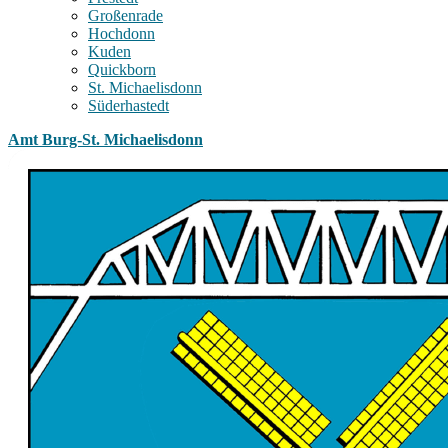
Großenrade
Hochdonn
Kuden
Quickborn
St. Michaelisdonn
Süderhastedt
Amt Burg-St. Michaelisdonn