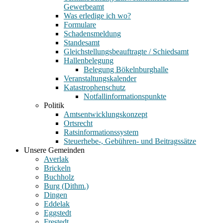
Gewerbeamt
Was erledige ich wo?
Formulare
Schadensmeldung
Standesamt
Gleichstellungsbeauftragte / Schiedsamt
Hallenbelegung
Belegung Bökelnburghalle
Veranstaltungskalender
Katastrophenschutz
Notfallinformationspunkte
Politik
Amtsentwicklungskonzept
Ortsrecht
Ratsinformationssystem
Steuerhebe-, Gebühren- und Beitragssätze
Unsere Gemeinden
Averlak
Brickeln
Buchholz
Burg (Dithm.)
Dingen
Eddelak
Eggstedt
Frestedt