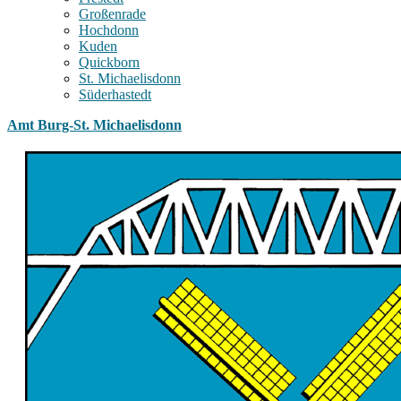
Großenrade
Hochdonn
Kuden
Quickborn
St. Michaelisdonn
Süderhastedt
Amt Burg-St. Michaelisdonn