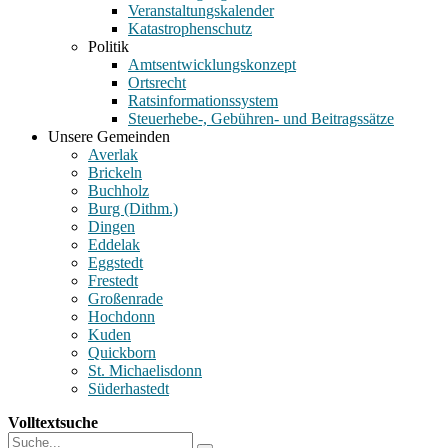
Veranstaltungskalender
Katastrophenschutz
Politik
Amtsentwicklungskonzept
Ortsrecht
Ratsinformationssystem
Steuerhebe-, Gebühren- und Beitragssätze
Unsere Gemeinden
Averlak
Brickeln
Buchholz
Burg (Dithm.)
Dingen
Eddelak
Eggstedt
Frestedt
Großenrade
Hochdonn
Kuden
Quickborn
St. Michaelisdonn
Süderhastedt
Volltextsuche