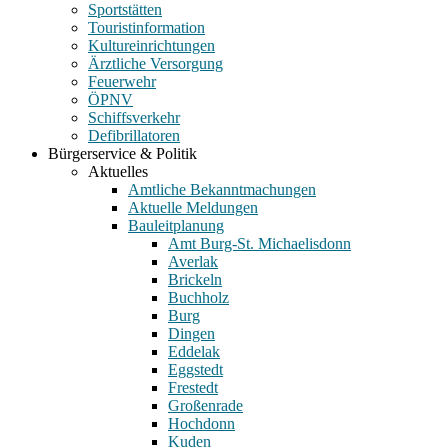
Sportstätten
Touristinformation
Kultureinrichtungen
Ärztliche Versorgung
Feuerwehr
ÖPNV
Schiffsverkehr
Defibrillatoren
Bürgerservice & Politik
Aktuelles
Amtliche Bekanntmachungen
Aktuelle Meldungen
Bauleitplanung
Amt Burg-St. Michaelisdonn
Averlak
Brickeln
Buchholz
Burg
Dingen
Eddelak
Eggstedt
Frestedt
Großenrade
Hochdonn
Kuden