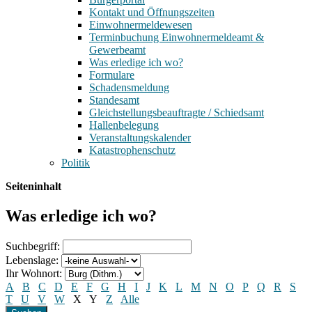
Kontakt und Öffnungszeiten
Einwohnermeldewesen
Terminbuchung Einwohnermeldeamt &
Gewerbeamt
Was erledige ich wo?
Formulare
Schadensmeldung
Standesamt
Gleichstellungsbeauftragte / Schiedsamt
Hallenbelegung
Veranstaltungskalender
Katastrophenschutz
Politik
Seiteninhalt
Was erledige ich wo?
Suchbegriff:
Lebenslage:
Ihr Wohnort:
A
B
C
D
E
F
G
H
I
J
K
L
M
N
O
P
Q
R
S
T
U
V
W
X
Y
Z
Alle