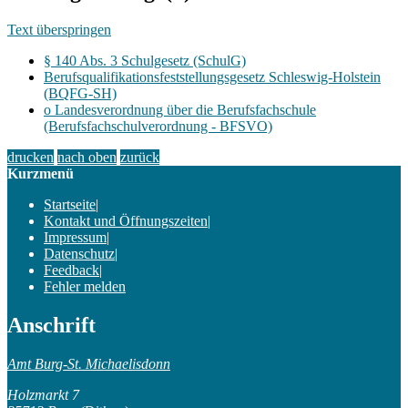
Text überspringen
§ 140 Abs. 3 Schulgesetz (SchulG)
Berufsqualifikationsfeststellungsgesetz Schleswig-Holstein
(BQFG-SH)
o Landesverordnung über die Berufsfachschule
(Berufsfachschulverordnung - BFSVO)
drucken
nach oben
zurück
Kurzmenü
Startseite
|
Kontakt und Öffnungszeiten
|
Impressum
|
Datenschutz
|
Feedback
|
Fehler melden
Anschrift
Amt Burg-St. Michaelisdonn
Holzmarkt 7