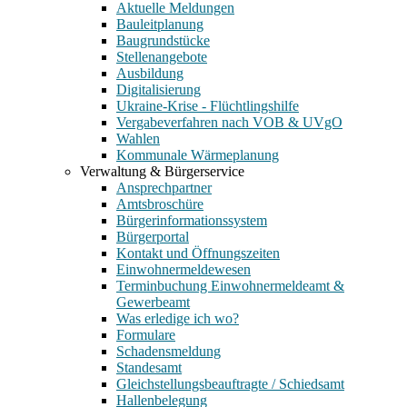
Aktuelle Meldungen
Bauleitplanung
Baugrundstücke
Stellenangebote
Ausbildung
Digitalisierung
Ukraine-Krise - Flüchtlingshilfe
Vergabeverfahren nach VOB & UVgO
Wahlen
Kommunale Wärmeplanung
Verwaltung & Bürgerservice
Ansprechpartner
Amtsbroschüre
Bürgerinformationssystem
Bürgerportal
Kontakt und Öffnungszeiten
Einwohnermeldewesen
Terminbuchung Einwohnermeldeamt &
Gewerbeamt
Was erledige ich wo?
Formulare
Schadensmeldung
Standesamt
Gleichstellungsbeauftragte / Schiedsamt
Hallenbelegung