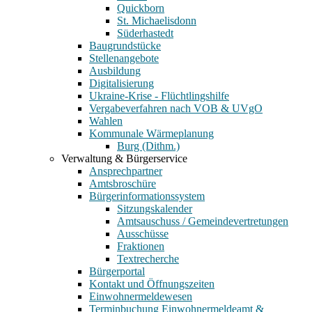
Quickborn
St. Michaelisdonn
Süderhastedt
Baugrundstücke
Stellenangebote
Ausbildung
Digitalisierung
Ukraine-Krise - Flüchtlingshilfe
Vergabeverfahren nach VOB & UVgO
Wahlen
Kommunale Wärmeplanung
Burg (Dithm.)
Verwaltung & Bürgerservice
Ansprechpartner
Amtsbroschüre
Bürgerinformationssystem
Sitzungskalender
Amtsauschuss / Gemeindevertretungen
Ausschüsse
Fraktionen
Textrecherche
Bürgerportal
Kontakt und Öffnungszeiten
Einwohnermeldewesen
Terminbuchung Einwohnermeldeamt &