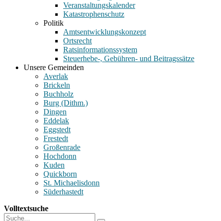
Veranstaltungskalender
Katastrophenschutz
Politik
Amtsentwicklungskonzept
Ortsrecht
Ratsinformationssystem
Steuerhebe-, Gebühren- und Beitragssätze
Unsere Gemeinden
Averlak
Brickeln
Buchholz
Burg (Dithm.)
Dingen
Eddelak
Eggstedt
Frestedt
Großenrade
Hochdonn
Kuden
Quickborn
St. Michaelisdonn
Süderhastedt
Volltextsuche