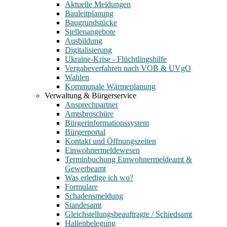
Aktuelle Meldungen
Bauleitplanung
Baugrundstücke
Stellenangebote
Ausbildung
Digitalisierung
Ukraine-Krise - Flüchtlingshilfe
Vergabeverfahren nach VOB & UVgO
Wahlen
Kommunale Wärmeplanung
Verwaltung & Bürgerservice
Ansprechpartner
Amtsbroschüre
Bürgerinformationssystem
Bürgerportal
Kontakt und Öffnungszeiten
Einwohnermeldewesen
Terminbuchung Einwohnermeldeamt &
Gewerbeamt
Was erledige ich wo?
Formulare
Schadensmeldung
Standesamt
Gleichstellungsbeauftragte / Schiedsamt
Hallenbelegung