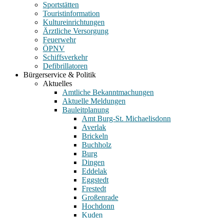
Sportstätten
Touristinformation
Kultureinrichtungen
Ärztliche Versorgung
Feuerwehr
ÖPNV
Schiffsverkehr
Defibrillatoren
Bürgerservice & Politik
Aktuelles
Amtliche Bekanntmachungen
Aktuelle Meldungen
Bauleitplanung
Amt Burg-St. Michaelisdonn
Averlak
Brickeln
Buchholz
Burg
Dingen
Eddelak
Eggstedt
Frestedt
Großenrade
Hochdonn
Kuden