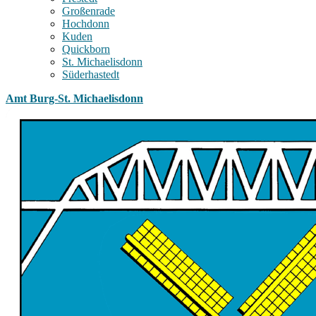
Großenrade
Hochdonn
Kuden
Quickborn
St. Michaelisdonn
Süderhastedt
Amt Burg-St. Michaelisdonn