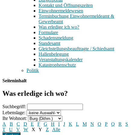
Kontakt und Öffnungszeiten
Einwohnermeldewesen
Terminbuchung Einwohnermeldeamt &
Gewerbeamt
Was erledige ich wo?
Formulare
Schadensmeldung
Standesamt
Gleichstellungsbeauftragte / Schiedsamt
Hallenbelegung
Veranstaltungskalender
Katastrophenschutz
Politik
Seiteninhalt
Was erledige ich wo?
Suchbegriff:
Lebenslage:
Ihr Wohnort:
A
B
C
D
E
F
G
H
I
J
K
L
M
N
O
P
Q
R
S
T
U
V
W
X
Y
Z
Alle