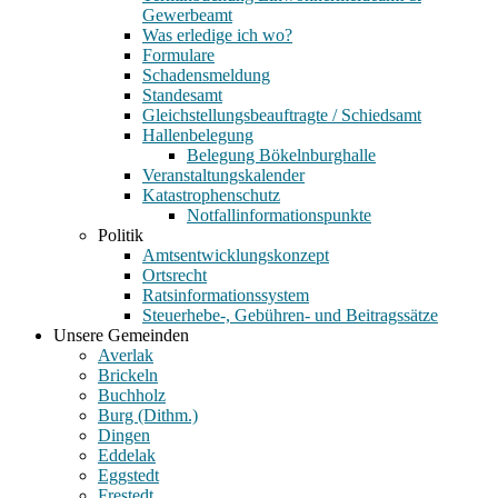
Gewerbeamt
Was erledige ich wo?
Formulare
Schadensmeldung
Standesamt
Gleichstellungsbeauftragte / Schiedsamt
Hallenbelegung
Belegung Bökelnburghalle
Veranstaltungskalender
Katastrophenschutz
Notfallinformationspunkte
Politik
Amtsentwicklungskonzept
Ortsrecht
Ratsinformationssystem
Steuerhebe-, Gebühren- und Beitragssätze
Unsere Gemeinden
Averlak
Brickeln
Buchholz
Burg (Dithm.)
Dingen
Eddelak
Eggstedt
Frestedt