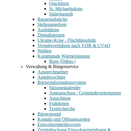
Quickborn
St. Michaelisdonn
Süderhastedt
Baugrundstücke
Stellenangebote
Ausbildung
Digitalisierung
Ukraine-Krise - Flüchtlingshilfe
Vergabeverfahren nach VOB & UVgO
Wahlen
Kommunale Wärmeplanung
Burg (Dithm.)
Verwaltung & Bürgerservice
Ansprechpartner
Amtsbroschüre
Bürgerinformationssystem
Sitzungskalender
Amtsauschuss / Gemeindevertretungen
Ausschüsse
Fraktionen
Textrecherche
Bürgerportal
Kontakt und Öffnungszeiten
Einwohnermeldewesen
Terminbuchung Einwohnermeldeamt &