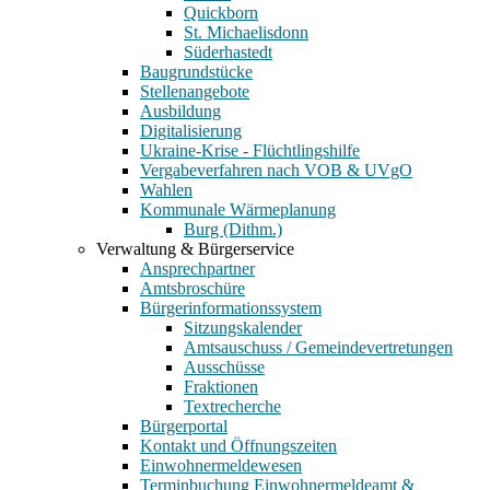
Quickborn
St. Michaelisdonn
Süderhastedt
Baugrundstücke
Stellenangebote
Ausbildung
Digitalisierung
Ukraine-Krise - Flüchtlingshilfe
Vergabeverfahren nach VOB & UVgO
Wahlen
Kommunale Wärmeplanung
Burg (Dithm.)
Verwaltung & Bürgerservice
Ansprechpartner
Amtsbroschüre
Bürgerinformationssystem
Sitzungskalender
Amtsauschuss / Gemeindevertretungen
Ausschüsse
Fraktionen
Textrecherche
Bürgerportal
Kontakt und Öffnungszeiten
Einwohnermeldewesen
Terminbuchung Einwohnermeldeamt &