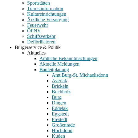
Sportstätten
Touristinformation
Kultureinrichtungen
Ärztliche Versorgung
Feuerwehr
ÖPNV
Schiffsverkehr
Defibrillatoren
Bürgerservice & Politik
Aktuelles
Amtliche Bekanntmachungen
Aktuelle Meldungen
Bauleitplanung
Amt Burg-St. Michaelisdonn
Averlak
Brickeln
Buchholz
Burg
Dingen
Eddelak
Eggstedt
Frestedt
Großenrade
Hochdonn
Kuden