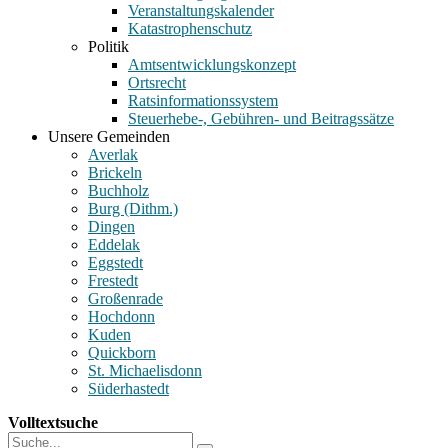
Veranstaltungskalender
Katastrophenschutz
Politik
Amtsentwicklungskonzept
Ortsrecht
Ratsinformationssystem
Steuerhebe-, Gebühren- und Beitragssätze
Unsere Gemeinden
Averlak
Brickeln
Buchholz
Burg (Dithm.)
Dingen
Eddelak
Eggstedt
Frestedt
Großenrade
Hochdonn
Kuden
Quickborn
St. Michaelisdonn
Süderhastedt
Volltextsuche