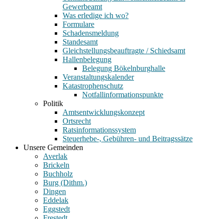
Gewerbeamt
Was erledige ich wo?
Formulare
Schadensmeldung
Standesamt
Gleichstellungsbeauftragte / Schiedsamt
Hallenbelegung
Belegung Bökelnburghalle
Veranstaltungskalender
Katastrophenschutz
Notfallinformationspunkte
Politik
Amtsentwicklungskonzept
Ortsrecht
Ratsinformationssystem
Steuerhebe-, Gebühren- und Beitragssätze
Unsere Gemeinden
Averlak
Brickeln
Buchholz
Burg (Dithm.)
Dingen
Eddelak
Eggstedt
Frestedt