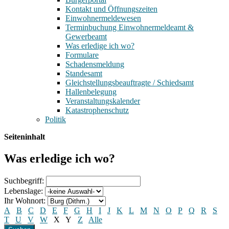
Kontakt und Öffnungszeiten
Einwohnermeldewesen
Terminbuchung Einwohnermeldeamt &
Gewerbeamt
Was erledige ich wo?
Formulare
Schadensmeldung
Standesamt
Gleichstellungsbeauftragte / Schiedsamt
Hallenbelegung
Veranstaltungskalender
Katastrophenschutz
Politik
Seiteninhalt
Was erledige ich wo?
Suchbegriff:
Lebenslage:
Ihr Wohnort:
A
B
C
D
E
F
G
H
I
J
K
L
M
N
O
P
Q
R
S
T
U
V
W
X
Y
Z
Alle