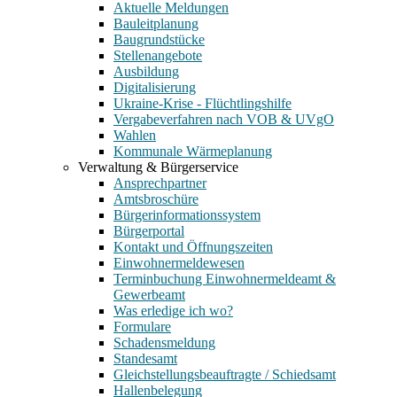
Aktuelle Meldungen
Bauleitplanung
Baugrundstücke
Stellenangebote
Ausbildung
Digitalisierung
Ukraine-Krise - Flüchtlingshilfe
Vergabeverfahren nach VOB & UVgO
Wahlen
Kommunale Wärmeplanung
Verwaltung & Bürgerservice
Ansprechpartner
Amtsbroschüre
Bürgerinformationssystem
Bürgerportal
Kontakt und Öffnungszeiten
Einwohnermeldewesen
Terminbuchung Einwohnermeldeamt &
Gewerbeamt
Was erledige ich wo?
Formulare
Schadensmeldung
Standesamt
Gleichstellungsbeauftragte / Schiedsamt
Hallenbelegung