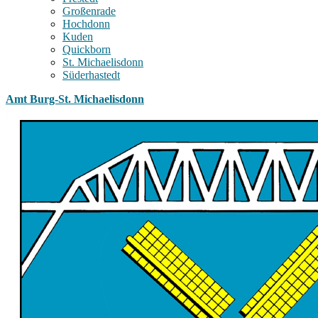
Großenrade
Hochdonn
Kuden
Quickborn
St. Michaelisdonn
Süderhastedt
Amt Burg-St. Michaelisdonn