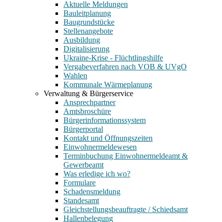
Aktuelle Meldungen
Bauleitplanung
Baugrundstücke
Stellenangebote
Ausbildung
Digitalisierung
Ukraine-Krise - Flüchtlingshilfe
Vergabeverfahren nach VOB & UVgO
Wahlen
Kommunale Wärmeplanung
Verwaltung & Bürgerservice
Ansprechpartner
Amtsbroschüre
Bürgerinformationssystem
Bürgerportal
Kontakt und Öffnungszeiten
Einwohnermeldewesen
Terminbuchung Einwohnermeldeamt &
Gewerbeamt
Was erledige ich wo?
Formulare
Schadensmeldung
Standesamt
Gleichstellungsbeauftragte / Schiedsamt
Hallenbelegung