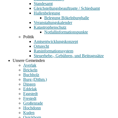
Standesamt
Gleichstellungsbeauftragte / Schiedsamt
Hallenbelegung
Belegung Bökelnburghalle
Veranstaltungskalender
Katastrophenschutz
Notfallinformationspunkte
Politik
Amtsentwicklungskonzept
Ortsrecht
Ratsinformationssystem
Steuerhebe-, Gebühren- und Beitragssätze
Unsere Gemeinden
Averlak
Brickeln
Buchholz
Burg (Dithm.)
Dingen
Eddelak
Eggstedt
Frestedt
Großenrade
Hochdonn
Kuden
Quickborn