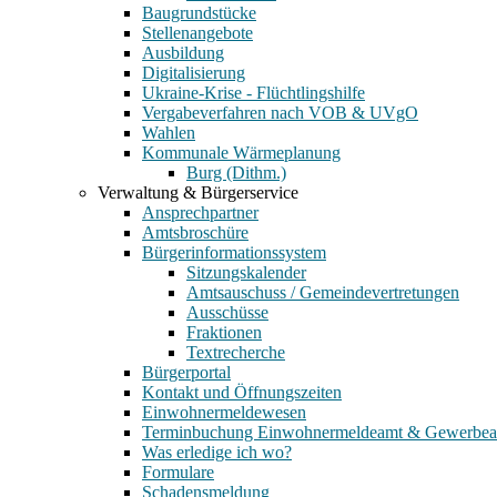
Baugrundstücke
Stellenangebote
Ausbildung
Digitalisierung
Ukraine-Krise - Flüchtlingshilfe
Vergabeverfahren nach VOB & UVgO
Wahlen
Kommunale Wärmeplanung
Burg (Dithm.)
Verwaltung & Bürgerservice
Ansprechpartner
Amtsbroschüre
Bürgerinformationssystem
Sitzungskalender
Amtsauschuss / Gemeindevertretungen
Ausschüsse
Fraktionen
Textrecherche
Bürgerportal
Kontakt und Öffnungszeiten
Einwohnermeldewesen
Terminbuchung Einwohnermeldeamt & Gewerbe
Was erledige ich wo?
Formulare
Schadensmeldung