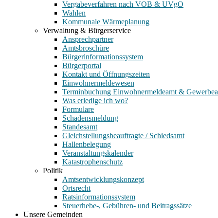
Vergabeverfahren nach VOB & UVgO
Wahlen
Kommunale Wärmeplanung
Verwaltung & Bürgerservice
Ansprechpartner
Amtsbroschüre
Bürgerinformationssystem
Bürgerportal
Kontakt und Öffnungszeiten
Einwohnermeldewesen
Terminbuchung Einwohnermeldeamt & Gewerbe
Was erledige ich wo?
Formulare
Schadensmeldung
Standesamt
Gleichstellungsbeauftragte / Schiedsamt
Hallenbelegung
Veranstaltungskalender
Katastrophenschutz
Politik
Amtsentwicklungskonzept
Ortsrecht
Ratsinformationssystem
Steuerhebe-, Gebühren- und Beitragssätze
Unsere Gemeinden