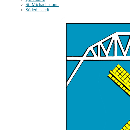
St. Michaelisdonn
Süderhastedt