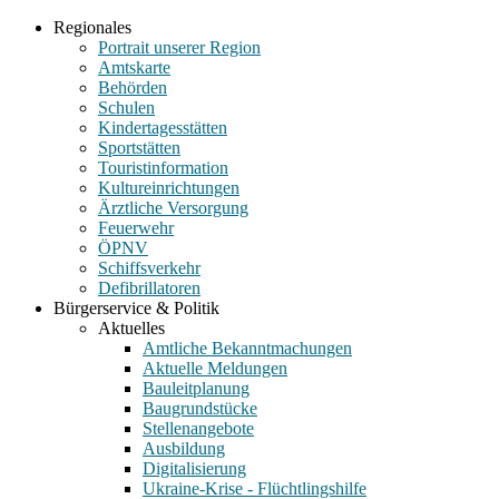
Regionales
Portrait unserer Region
Amtskarte
Behörden
Schulen
Kindertagesstätten
Sportstätten
Touristinformation
Kultureinrichtungen
Ärztliche Versorgung
Feuerwehr
ÖPNV
Schiffsverkehr
Defibrillatoren
Bürgerservice & Politik
Aktuelles
Amtliche Bekanntmachungen
Aktuelle Meldungen
Bauleitplanung
Baugrundstücke
Stellenangebote
Ausbildung
Digitalisierung
Ukraine-Krise - Flüchtlingshilfe