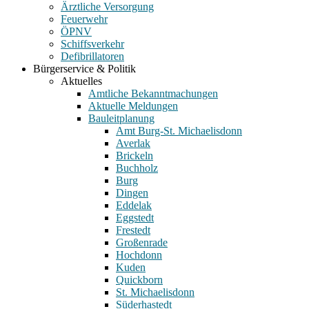
Ärztliche Versorgung
Feuerwehr
ÖPNV
Schiffsverkehr
Defibrillatoren
Bürgerservice & Politik
Aktuelles
Amtliche Bekanntmachungen
Aktuelle Meldungen
Bauleitplanung
Amt Burg-St. Michaelisdonn
Averlak
Brickeln
Buchholz
Burg
Dingen
Eddelak
Eggstedt
Frestedt
Großenrade
Hochdonn
Kuden
Quickborn
St. Michaelisdonn
Süderhastedt