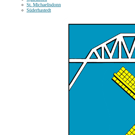
St. Michaelisdonn
Süderhastedt