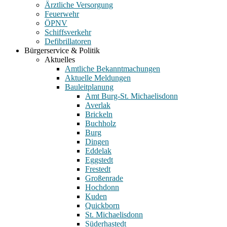
Ärztliche Versorgung
Feuerwehr
ÖPNV
Schiffsverkehr
Defibrillatoren
Bürgerservice & Politik
Aktuelles
Amtliche Bekanntmachungen
Aktuelle Meldungen
Bauleitplanung
Amt Burg-St. Michaelisdonn
Averlak
Brickeln
Buchholz
Burg
Dingen
Eddelak
Eggstedt
Frestedt
Großenrade
Hochdonn
Kuden
Quickborn
St. Michaelisdonn
Süderhastedt