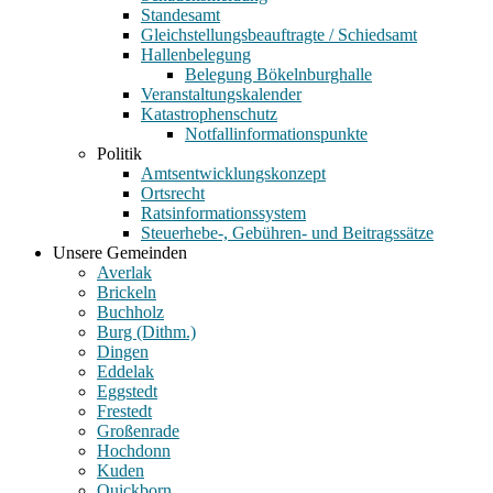
Standesamt
Gleichstellungsbeauftragte / Schiedsamt
Hallenbelegung
Belegung Bökelnburghalle
Veranstaltungskalender
Katastrophenschutz
Notfallinformationspunkte
Politik
Amtsentwicklungskonzept
Ortsrecht
Ratsinformationssystem
Steuerhebe-, Gebühren- und Beitragssätze
Unsere Gemeinden
Averlak
Brickeln
Buchholz
Burg (Dithm.)
Dingen
Eddelak
Eggstedt
Frestedt
Großenrade
Hochdonn
Kuden
Quickborn