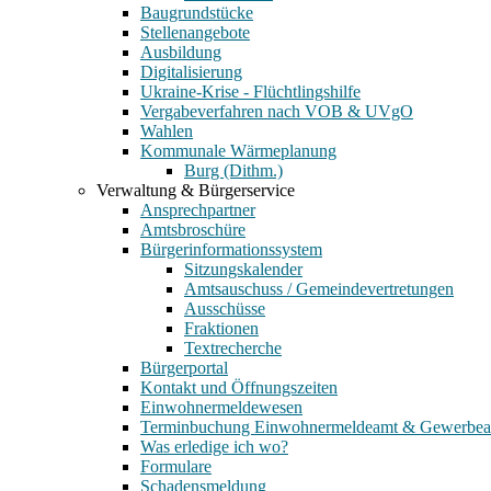
Baugrundstücke
Stellenangebote
Ausbildung
Digitalisierung
Ukraine-Krise - Flüchtlingshilfe
Vergabeverfahren nach VOB & UVgO
Wahlen
Kommunale Wärmeplanung
Burg (Dithm.)
Verwaltung & Bürgerservice
Ansprechpartner
Amtsbroschüre
Bürgerinformationssystem
Sitzungskalender
Amtsauschuss / Gemeindevertretungen
Ausschüsse
Fraktionen
Textrecherche
Bürgerportal
Kontakt und Öffnungszeiten
Einwohnermeldewesen
Terminbuchung Einwohnermeldeamt & Gewerbe
Was erledige ich wo?
Formulare
Schadensmeldung