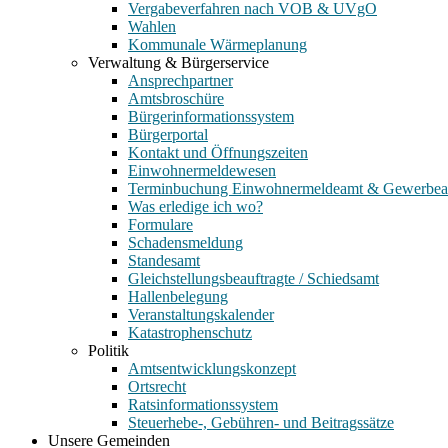
Vergabeverfahren nach VOB & UVgO
Wahlen
Kommunale Wärmeplanung
Verwaltung & Bürgerservice
Ansprechpartner
Amtsbroschüre
Bürgerinformationssystem
Bürgerportal
Kontakt und Öffnungszeiten
Einwohnermeldewesen
Terminbuchung Einwohnermeldeamt & Gewerbe
Was erledige ich wo?
Formulare
Schadensmeldung
Standesamt
Gleichstellungsbeauftragte / Schiedsamt
Hallenbelegung
Veranstaltungskalender
Katastrophenschutz
Politik
Amtsentwicklungskonzept
Ortsrecht
Ratsinformationssystem
Steuerhebe-, Gebühren- und Beitragssätze
Unsere Gemeinden