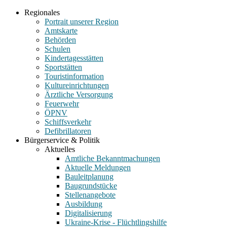
Regionales
Portrait unserer Region
Amtskarte
Behörden
Schulen
Kindertagesstätten
Sportstätten
Touristinformation
Kultureinrichtungen
Ärztliche Versorgung
Feuerwehr
ÖPNV
Schiffsverkehr
Defibrillatoren
Bürgerservice & Politik
Aktuelles
Amtliche Bekanntmachungen
Aktuelle Meldungen
Bauleitplanung
Baugrundstücke
Stellenangebote
Ausbildung
Digitalisierung
Ukraine-Krise - Flüchtlingshilfe