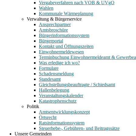
Vergabeverfahren nach VOB & UVgO
Wahlen
Kommunale Wärmeplanung
Verwaltung & Bürgerservice
Ansprechpartner
Amtsbroschüre
Bürgerinformationssystem
Bürgerportal
Kontakt und Öffnungszeiten
Einwohnermeldewesen
Terminbuchung Einwohnermeldeamt & Gewerbe
Was erledige ich wo?
Formulare
Schadensmeldung
Standesamt
Gleichstellungsbeauftragte / Schiedsamt
Hallenbelegung
Veranstaltungskalender
Katastrophenschutz
Politik
Amtsentwicklungskonzept
Ortsrecht
Ratsinformationssystem
Steuerhebe-, Gebühren- und Beitragssätze
Unsere Gemeinden