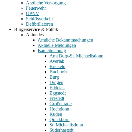
Ärztliche Versorgung
Feuerwehr
ÖPNV
Schiffsverkehr
Defibrillatoren
Bürgerservice & Politik
Aktuelles
Amtliche Bekanntmachungen
Aktuelle Meldungen
Bauleitplanung
Amt Burg-St. Michaelisdonn
Averlak
Brickeln
Buchholz
Burg
Dingen
Eddelak
Eggstedt
Frestedt
Großenrade
Hochdonn
Kuden
Quickborn
St. Michaelisdonn
Süderhastedt