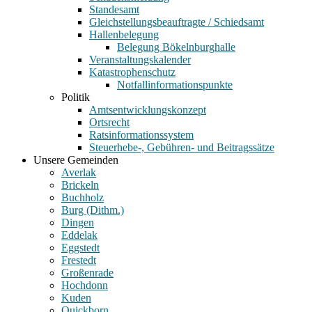
Standesamt
Gleichstellungsbeauftragte / Schiedsamt
Hallenbelegung
Belegung Bökelnburghalle
Veranstaltungskalender
Katastrophenschutz
Notfallinformationspunkte
Politik
Amtsentwicklungskonzept
Ortsrecht
Ratsinformationssystem
Steuerhebe-, Gebühren- und Beitragssätze
Unsere Gemeinden
Averlak
Brickeln
Buchholz
Burg (Dithm.)
Dingen
Eddelak
Eggstedt
Frestedt
Großenrade
Hochdonn
Kuden
Quickborn