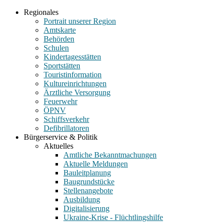
Regionales
Portrait unserer Region
Amtskarte
Behörden
Schulen
Kindertagesstätten
Sportstätten
Touristinformation
Kultureinrichtungen
Ärztliche Versorgung
Feuerwehr
ÖPNV
Schiffsverkehr
Defibrillatoren
Bürgerservice & Politik
Aktuelles
Amtliche Bekanntmachungen
Aktuelle Meldungen
Bauleitplanung
Baugrundstücke
Stellenangebote
Ausbildung
Digitalisierung
Ukraine-Krise - Flüchtlingshilfe