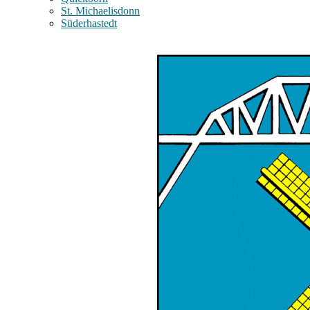
St. Michaelisdonn
Süderhastedt