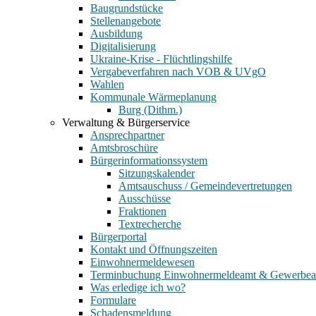
Baugrundstücke
Stellenangebote
Ausbildung
Digitalisierung
Ukraine-Krise - Flüchtlingshilfe
Vergabeverfahren nach VOB & UVgO
Wahlen
Kommunale Wärmeplanung
Burg (Dithm.)
Verwaltung & Bürgerservice
Ansprechpartner
Amtsbroschüre
Bürgerinformationssystem
Sitzungskalender
Amtsauschuss / Gemeindevertretungen
Ausschüsse
Fraktionen
Textrecherche
Bürgerportal
Kontakt und Öffnungszeiten
Einwohnermeldewesen
Terminbuchung Einwohnermeldeamt & Gewerbe
Was erledige ich wo?
Formulare
Schadensmeldung