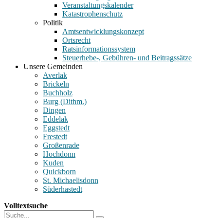
Veranstaltungskalender
Katastrophenschutz
Politik
Amtsentwicklungskonzept
Ortsrecht
Ratsinformationssystem
Steuerhebe-, Gebühren- und Beitragssätze
Unsere Gemeinden
Averlak
Brickeln
Buchholz
Burg (Dithm.)
Dingen
Eddelak
Eggstedt
Frestedt
Großenrade
Hochdonn
Kuden
Quickborn
St. Michaelisdonn
Süderhastedt
Volltextsuche