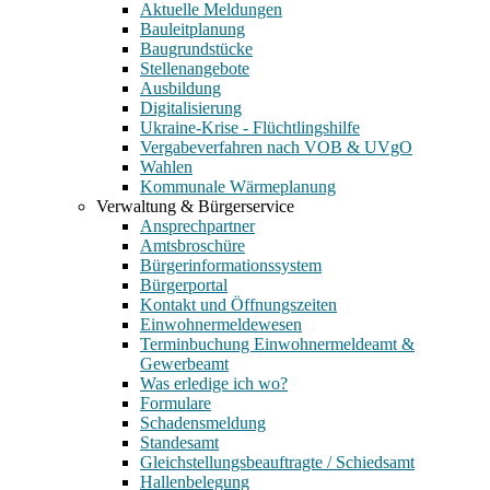
Aktuelle Meldungen
Bauleitplanung
Baugrundstücke
Stellenangebote
Ausbildung
Digitalisierung
Ukraine-Krise - Flüchtlingshilfe
Vergabeverfahren nach VOB & UVgO
Wahlen
Kommunale Wärmeplanung
Verwaltung & Bürgerservice
Ansprechpartner
Amtsbroschüre
Bürgerinformationssystem
Bürgerportal
Kontakt und Öffnungszeiten
Einwohnermeldewesen
Terminbuchung Einwohnermeldeamt &
Gewerbeamt
Was erledige ich wo?
Formulare
Schadensmeldung
Standesamt
Gleichstellungsbeauftragte / Schiedsamt
Hallenbelegung