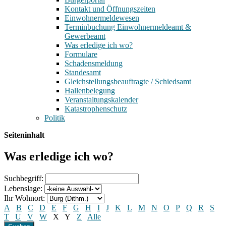
Kontakt und Öffnungszeiten
Einwohnermeldewesen
Terminbuchung Einwohnermeldeamt &
Gewerbeamt
Was erledige ich wo?
Formulare
Schadensmeldung
Standesamt
Gleichstellungsbeauftragte / Schiedsamt
Hallenbelegung
Veranstaltungskalender
Katastrophenschutz
Politik
Seiteninhalt
Was erledige ich wo?
Suchbegriff:
Lebenslage:
Ihr Wohnort:
A
B
C
D
E
F
G
H
I
J
K
L
M
N
O
P
Q
R
S
T
U
V
W
X
Y
Z
Alle