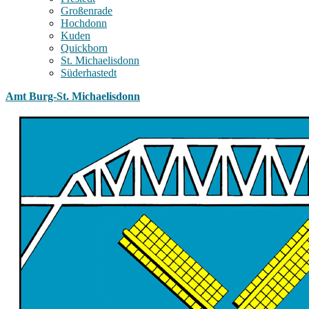
Großenrade
Hochdonn
Kuden
Quickborn
St. Michaelisdonn
Süderhastedt
Amt Burg-St. Michaelisdonn