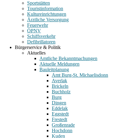
Sportstätten
Touristinformation
Kultureinrichtungen
Ärztliche Versorgung
Feuerwehr
ÖPNV
Schiffsverkehr
Defibrillatoren
Bürgerservice & Politik
Aktuelles
Amtliche Bekanntmachungen
Aktuelle Meldungen
Bauleitplanung
Amt Burg-St. Michaelisdonn
Averlak
Brickeln
Buchholz
Burg
Dingen
Eddelak
Eggstedt
Frestedt
Großenrade
Hochdonn
Kuden