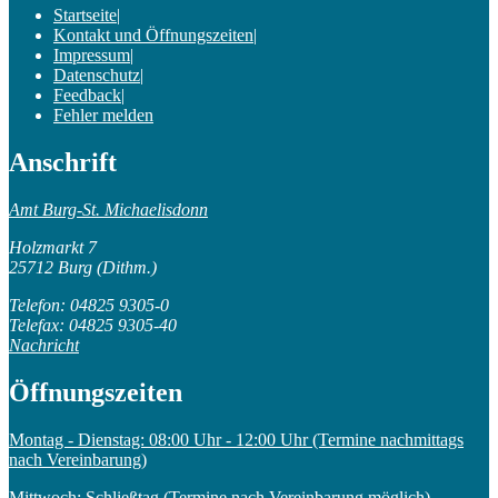
Startseite
|
Kontakt und Öffnungszeiten
|
Impressum
|
Datenschutz
|
Feedback
|
Fehler melden
Anschrift
Amt Burg-St. Michaelisdonn
Holzmarkt 7
25712 Burg (Dithm.)
Telefon: 04825 9305-0
Telefax: 04825 9305-40
Nachricht
Öffnungszeiten
Montag - Dienstag: 08:00 Uhr - 12:00 Uhr (Termine nachmittags
nach Vereinbarung)
Mittwoch: Schließtag (Termine nach Vereinbarung möglich)