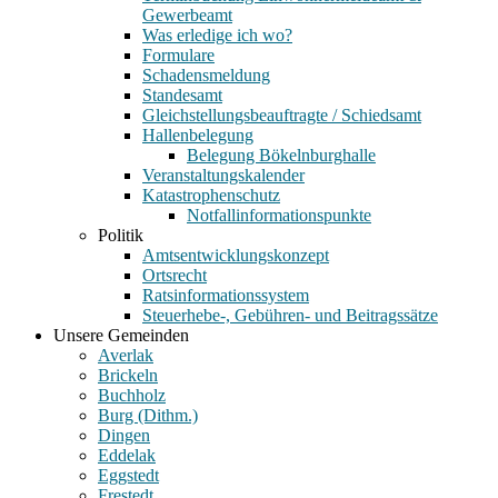
Gewerbeamt
Was erledige ich wo?
Formulare
Schadensmeldung
Standesamt
Gleichstellungsbeauftragte / Schiedsamt
Hallenbelegung
Belegung Bökelnburghalle
Veranstaltungskalender
Katastrophenschutz
Notfallinformationspunkte
Politik
Amtsentwicklungskonzept
Ortsrecht
Ratsinformationssystem
Steuerhebe-, Gebühren- und Beitragssätze
Unsere Gemeinden
Averlak
Brickeln
Buchholz
Burg (Dithm.)
Dingen
Eddelak
Eggstedt
Frestedt