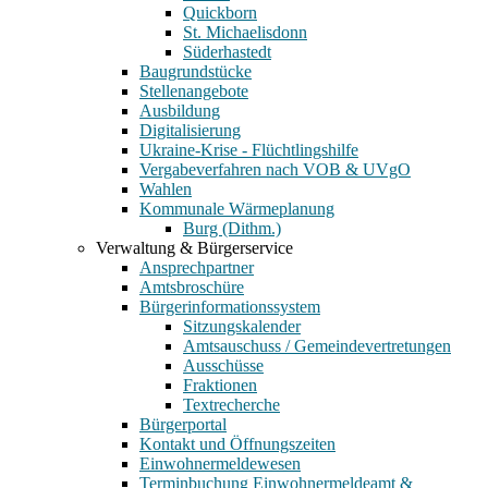
Quickborn
St. Michaelisdonn
Süderhastedt
Baugrundstücke
Stellenangebote
Ausbildung
Digitalisierung
Ukraine-Krise - Flüchtlingshilfe
Vergabeverfahren nach VOB & UVgO
Wahlen
Kommunale Wärmeplanung
Burg (Dithm.)
Verwaltung & Bürgerservice
Ansprechpartner
Amtsbroschüre
Bürgerinformationssystem
Sitzungskalender
Amtsauschuss / Gemeindevertretungen
Ausschüsse
Fraktionen
Textrecherche
Bürgerportal
Kontakt und Öffnungszeiten
Einwohnermeldewesen
Terminbuchung Einwohnermeldeamt &