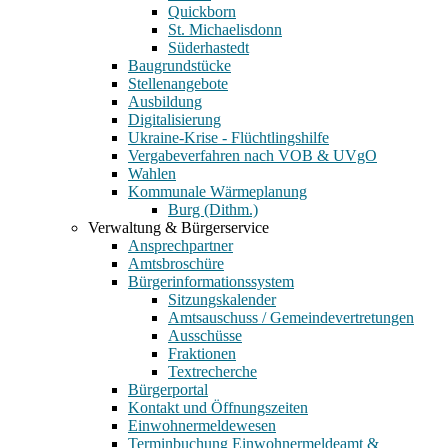
Quickborn
St. Michaelisdonn
Süderhastedt
Baugrundstücke
Stellenangebote
Ausbildung
Digitalisierung
Ukraine-Krise - Flüchtlingshilfe
Vergabeverfahren nach VOB & UVgO
Wahlen
Kommunale Wärmeplanung
Burg (Dithm.)
Verwaltung & Bürgerservice
Ansprechpartner
Amtsbroschüre
Bürgerinformationssystem
Sitzungskalender
Amtsauschuss / Gemeindevertretungen
Ausschüsse
Fraktionen
Textrecherche
Bürgerportal
Kontakt und Öffnungszeiten
Einwohnermeldewesen
Terminbuchung Einwohnermeldeamt &