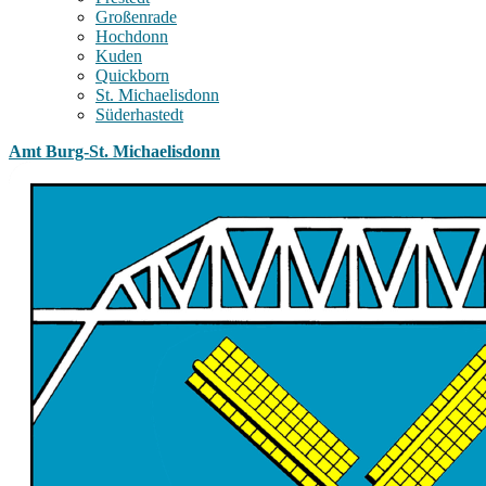
Großenrade
Hochdonn
Kuden
Quickborn
St. Michaelisdonn
Süderhastedt
Amt Burg-St. Michaelisdonn