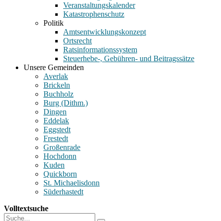
Veranstaltungskalender
Katastrophenschutz
Politik
Amtsentwicklungskonzept
Ortsrecht
Ratsinformationssystem
Steuerhebe-, Gebühren- und Beitragssätze
Unsere Gemeinden
Averlak
Brickeln
Buchholz
Burg (Dithm.)
Dingen
Eddelak
Eggstedt
Frestedt
Großenrade
Hochdonn
Kuden
Quickborn
St. Michaelisdonn
Süderhastedt
Volltextsuche