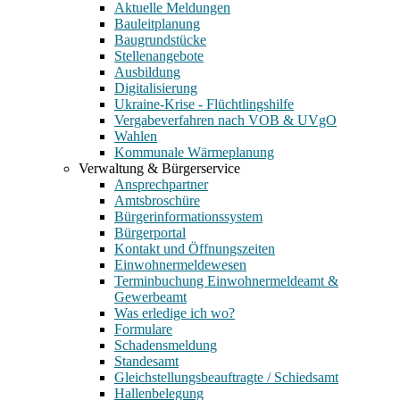
Aktuelle Meldungen
Bauleitplanung
Baugrundstücke
Stellenangebote
Ausbildung
Digitalisierung
Ukraine-Krise - Flüchtlingshilfe
Vergabeverfahren nach VOB & UVgO
Wahlen
Kommunale Wärmeplanung
Verwaltung & Bürgerservice
Ansprechpartner
Amtsbroschüre
Bürgerinformationssystem
Bürgerportal
Kontakt und Öffnungszeiten
Einwohnermeldewesen
Terminbuchung Einwohnermeldeamt &
Gewerbeamt
Was erledige ich wo?
Formulare
Schadensmeldung
Standesamt
Gleichstellungsbeauftragte / Schiedsamt
Hallenbelegung