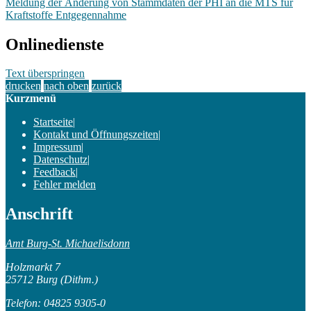
Meldung der Änderung von Stammdaten der PHI an die MTS für
Kraftstoffe Entgegennahme
Onlinedienste
Text überspringen
drucken
nach oben
zurück
Kurzmenü
Startseite
|
Kontakt und Öffnungszeiten
|
Impressum
|
Datenschutz
|
Feedback
|
Fehler melden
Anschrift
Amt Burg-St. Michaelisdonn
Holzmarkt 7
25712 Burg (Dithm.)
Telefon: 04825 9305-0