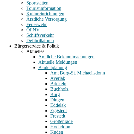
Sportstätten
Touristinformation
Kultureinrichtungen
Ärztliche Versorgung
Feuerwehr
ÖPNV
Schiffsverkehr
Defibrillatoren
Bürgerservice & Politik
Aktuelles
Amtliche Bekanntmachungen
Aktuelle Meldungen
Bauleitplanung
Amt Burg-St. Michaelisdonn
Averlak
Brickeln
Buchholz
Burg
Dingen
Eddelak
Eggstedt
Frestedt
Großenrade
Hochdonn
Kuden