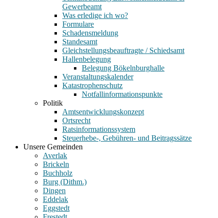
Gewerbeamt
Was erledige ich wo?
Formulare
Schadensmeldung
Standesamt
Gleichstellungsbeauftragte / Schiedsamt
Hallenbelegung
Belegung Bökelnburghalle
Veranstaltungskalender
Katastrophenschutz
Notfallinformationspunkte
Politik
Amtsentwicklungskonzept
Ortsrecht
Ratsinformationssystem
Steuerhebe-, Gebühren- und Beitragssätze
Unsere Gemeinden
Averlak
Brickeln
Buchholz
Burg (Dithm.)
Dingen
Eddelak
Eggstedt
Frestedt