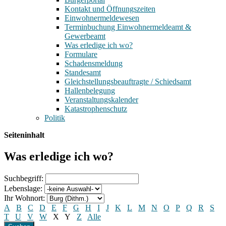
Kontakt und Öffnungszeiten
Einwohnermeldewesen
Terminbuchung Einwohnermeldeamt &
Gewerbeamt
Was erledige ich wo?
Formulare
Schadensmeldung
Standesamt
Gleichstellungsbeauftragte / Schiedsamt
Hallenbelegung
Veranstaltungskalender
Katastrophenschutz
Politik
Seiteninhalt
Was erledige ich wo?
Suchbegriff:
Lebenslage:
Ihr Wohnort:
A
B
C
D
E
F
G
H
I
J
K
L
M
N
O
P
Q
R
S
T
U
V
W
X
Y
Z
Alle