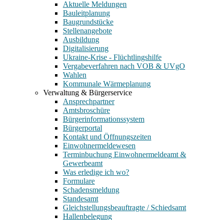
Aktuelle Meldungen
Bauleitplanung
Baugrundstücke
Stellenangebote
Ausbildung
Digitalisierung
Ukraine-Krise - Flüchtlingshilfe
Vergabeverfahren nach VOB & UVgO
Wahlen
Kommunale Wärmeplanung
Verwaltung & Bürgerservice
Ansprechpartner
Amtsbroschüre
Bürgerinformationssystem
Bürgerportal
Kontakt und Öffnungszeiten
Einwohnermeldewesen
Terminbuchung Einwohnermeldeamt &
Gewerbeamt
Was erledige ich wo?
Formulare
Schadensmeldung
Standesamt
Gleichstellungsbeauftragte / Schiedsamt
Hallenbelegung