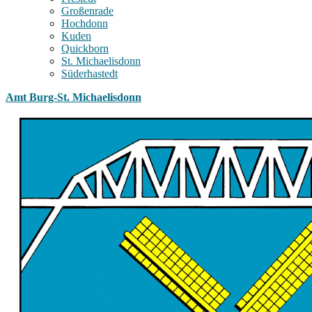
Großenrade
Hochdonn
Kuden
Quickborn
St. Michaelisdonn
Süderhastedt
Amt Burg-St. Michaelisdonn