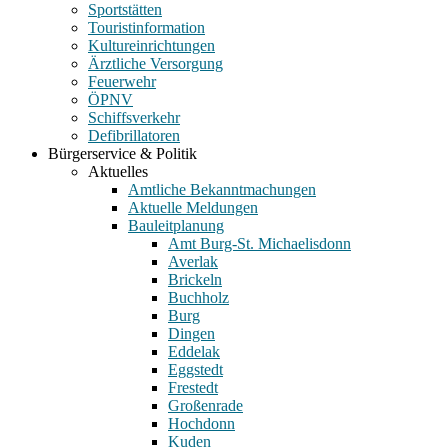
Sportstätten
Touristinformation
Kultureinrichtungen
Ärztliche Versorgung
Feuerwehr
ÖPNV
Schiffsverkehr
Defibrillatoren
Bürgerservice & Politik
Aktuelles
Amtliche Bekanntmachungen
Aktuelle Meldungen
Bauleitplanung
Amt Burg-St. Michaelisdonn
Averlak
Brickeln
Buchholz
Burg
Dingen
Eddelak
Eggstedt
Frestedt
Großenrade
Hochdonn
Kuden