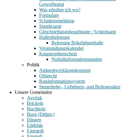
Gewerbeamt
Was erledige ich wo?
Formulare
Schadensmeldung
Standesamt
Gleichstellungsbeauftragte / Schiedsamt
Hallenbelegung
Belegung Bökelnburghalle
Veranstaltungskalender
Katastrophenschutz
Notfallinformationspunkte
Politik
Amtsentwicklungskonzept
Ortsrecht
Ratsinformationssystem
Steuerhebe-, Gebühren- und Beitragssätze
Unsere Gemeinden
Averlak
Brickeln
Buchholz
Burg (Dithm.)
Dingen
Eddelak
Eggstedt
Frestedt