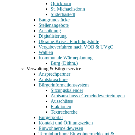
Quickborn
St. Michaelisdonn
Süderhastedt
Baugrundstücke
Stellenangebote
Ausbildung
Digitalisierung
Ukraine-Krise - Flüchtlingshilfe
Vergabeverfahren nach VOB & UVgO
Wahlen
Kommunale Wärmeplanung
Burg (Dithm.)
Verwaltung & Bürgerservice
Ansprechpartner
Amtsbroschüre
Bürgerinformationssystem
Sitzungskalender
Amtsauschuss / Gemeindevertretungen
Ausschüsse
Fraktionen
Textrecherche
Bürgerportal
Kontakt und Öffnungszeiten
Einwohnermeldewesen
Terminbuchung Einwohnermeldeamt &