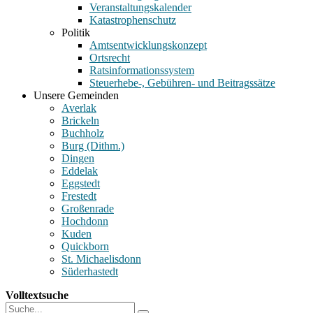
Veranstaltungskalender
Katastrophenschutz
Politik
Amtsentwicklungskonzept
Ortsrecht
Ratsinformationssystem
Steuerhebe-, Gebühren- und Beitragssätze
Unsere Gemeinden
Averlak
Brickeln
Buchholz
Burg (Dithm.)
Dingen
Eddelak
Eggstedt
Frestedt
Großenrade
Hochdonn
Kuden
Quickborn
St. Michaelisdonn
Süderhastedt
Volltextsuche