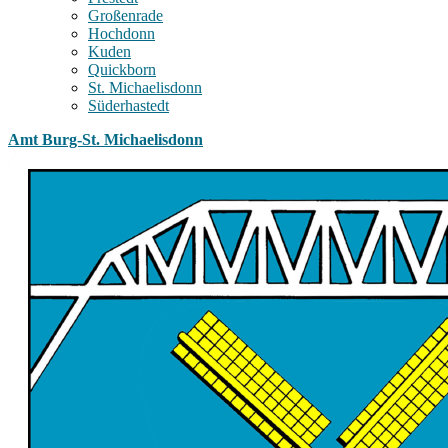
Großenrade
Hochdonn
Kuden
Quickborn
St. Michaelisdonn
Süderhastedt
Amt Burg-St. Michaelisdonn