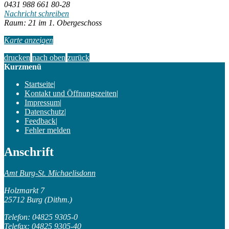
0431 988 661 80-28
Nachricht schreiben
Raum: 21 im 1. Obergeschoss
Karte anzeigen
drucken
nach oben
zurück
Kurzmenü
Startseite
|
Kontakt und Öffnungszeiten
|
Impressum
|
Datenschutz
|
Feedback
|
Fehler melden
Anschrift
Amt Burg-St. Michaelisdonn
Holzmarkt 7
25712 Burg (Dithm.)
Telefon: 04825 9305-0
Telefax: 04825 9305-40