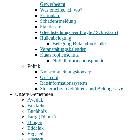
Gewerbeamt
Was erledige ich wo?
Formulare
Schadensmeldung
Standesamt
Gleichstellungsbeauftragte / Schiedsamt
Hallenbelegung
Belegung Bökelnburghalle
Veranstaltungskalender
Katastrophenschutz
Notfallinformationspunkte
Politik
Amtsentwicklungskonzept
Ortsrecht
Ratsinformationssystem
Steuerhebe-, Gebühren- und Beitragssätze
Unsere Gemeinden
Averlak
Brickeln
Buchholz
Burg (Dithm.)
Dingen
Eddelak
Eggstedt
Frestedt