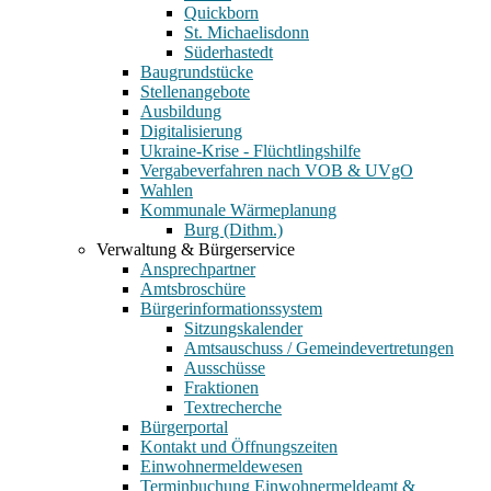
Quickborn
St. Michaelisdonn
Süderhastedt
Baugrundstücke
Stellenangebote
Ausbildung
Digitalisierung
Ukraine-Krise - Flüchtlingshilfe
Vergabeverfahren nach VOB & UVgO
Wahlen
Kommunale Wärmeplanung
Burg (Dithm.)
Verwaltung & Bürgerservice
Ansprechpartner
Amtsbroschüre
Bürgerinformationssystem
Sitzungskalender
Amtsauschuss / Gemeindevertretungen
Ausschüsse
Fraktionen
Textrecherche
Bürgerportal
Kontakt und Öffnungszeiten
Einwohnermeldewesen
Terminbuchung Einwohnermeldeamt &