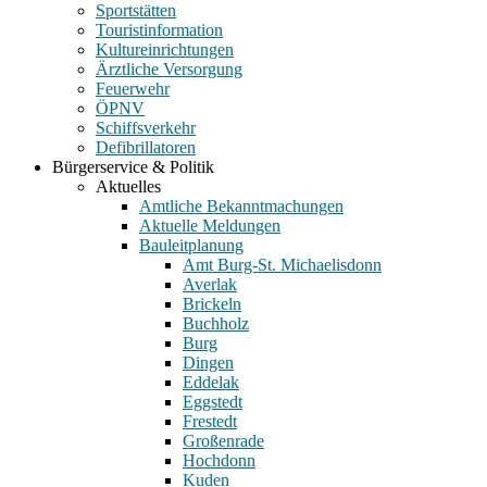
Sportstätten
Touristinformation
Kultureinrichtungen
Ärztliche Versorgung
Feuerwehr
ÖPNV
Schiffsverkehr
Defibrillatoren
Bürgerservice & Politik
Aktuelles
Amtliche Bekanntmachungen
Aktuelle Meldungen
Bauleitplanung
Amt Burg-St. Michaelisdonn
Averlak
Brickeln
Buchholz
Burg
Dingen
Eddelak
Eggstedt
Frestedt
Großenrade
Hochdonn
Kuden