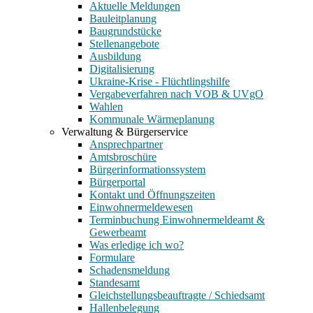
Aktuelle Meldungen
Bauleitplanung
Baugrundstücke
Stellenangebote
Ausbildung
Digitalisierung
Ukraine-Krise - Flüchtlingshilfe
Vergabeverfahren nach VOB & UVgO
Wahlen
Kommunale Wärmeplanung
Verwaltung & Bürgerservice
Ansprechpartner
Amtsbroschüre
Bürgerinformationssystem
Bürgerportal
Kontakt und Öffnungszeiten
Einwohnermeldewesen
Terminbuchung Einwohnermeldeamt &
Gewerbeamt
Was erledige ich wo?
Formulare
Schadensmeldung
Standesamt
Gleichstellungsbeauftragte / Schiedsamt
Hallenbelegung