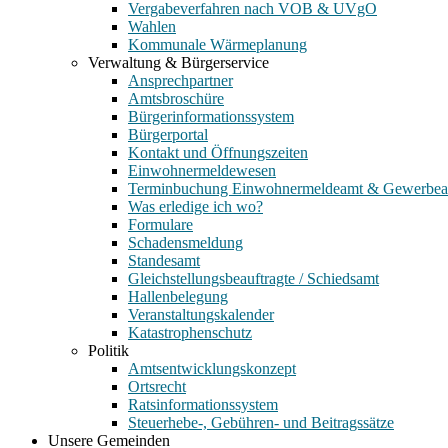
Vergabeverfahren nach VOB & UVgO
Wahlen
Kommunale Wärmeplanung
Verwaltung & Bürgerservice
Ansprechpartner
Amtsbroschüre
Bürgerinformationssystem
Bürgerportal
Kontakt und Öffnungszeiten
Einwohnermeldewesen
Terminbuchung Einwohnermeldeamt & Gewerbe
Was erledige ich wo?
Formulare
Schadensmeldung
Standesamt
Gleichstellungsbeauftragte / Schiedsamt
Hallenbelegung
Veranstaltungskalender
Katastrophenschutz
Politik
Amtsentwicklungskonzept
Ortsrecht
Ratsinformationssystem
Steuerhebe-, Gebühren- und Beitragssätze
Unsere Gemeinden