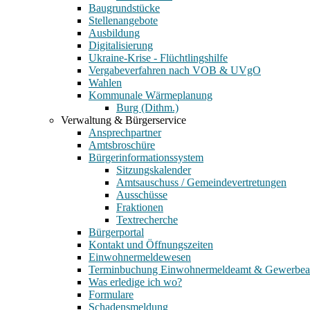
Baugrundstücke
Stellenangebote
Ausbildung
Digitalisierung
Ukraine-Krise - Flüchtlingshilfe
Vergabeverfahren nach VOB & UVgO
Wahlen
Kommunale Wärmeplanung
Burg (Dithm.)
Verwaltung & Bürgerservice
Ansprechpartner
Amtsbroschüre
Bürgerinformationssystem
Sitzungskalender
Amtsauschuss / Gemeindevertretungen
Ausschüsse
Fraktionen
Textrecherche
Bürgerportal
Kontakt und Öffnungszeiten
Einwohnermeldewesen
Terminbuchung Einwohnermeldeamt & Gewerbe
Was erledige ich wo?
Formulare
Schadensmeldung