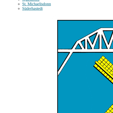
St. Michaelisdonn
Süderhastedt