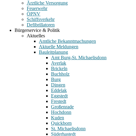
Ärztliche Versorgung
Feuerwehr
ÖPNV
Schiffsverkehr
Defibrillatoren
Bürgerservice & Politik
Aktuelles
Amtliche Bekanntmachungen
Aktuelle Meldungen
Bauleitplanung
Amt Burg-St. Michaelisdonn
Averlak
Brickeln
Buchholz
Burg
Dingen
Eddelak
Eggstedt
Frestedt
Großenrade
Hochdonn
Kuden
Quickborn
St. Michaelisdonn
Süderhastedt