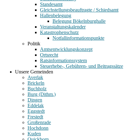
Standesamt
Gleichstellungsbeauftragte / Schiedsamt
Hallenbelegung
Belegung Bökelnburghalle
Veranstaltungskalender
Katastrophenschutz
Notfallinformationspunkte
Politik
Amtsentwicklungskonzept
Ortsrecht
Ratsinformationssystem
Steuerhebe-, Gebühren- und Beitragssätze
Unsere Gemeinden
Averlak
Brickeln
Buchholz
Burg (Dithm.)
Dingen
Eddelak
Eggstedt
Frestedt
Großenrade
Hochdonn
Kuden
Quickborn