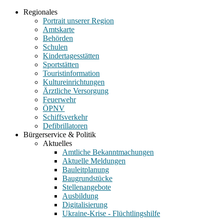
Regionales
Portrait unserer Region
Amtskarte
Behörden
Schulen
Kindertagesstätten
Sportstätten
Touristinformation
Kultureinrichtungen
Ärztliche Versorgung
Feuerwehr
ÖPNV
Schiffsverkehr
Defibrillatoren
Bürgerservice & Politik
Aktuelles
Amtliche Bekanntmachungen
Aktuelle Meldungen
Bauleitplanung
Baugrundstücke
Stellenangebote
Ausbildung
Digitalisierung
Ukraine-Krise - Flüchtlingshilfe