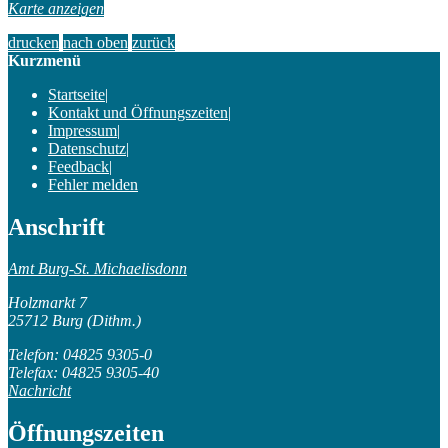
Karte anzeigen
drucken
nach oben
zurück
Kurzmenü
Startseite
|
Kontakt und Öffnungszeiten
|
Impressum
|
Datenschutz
|
Feedback
|
Fehler melden
Anschrift
Amt Burg-St. Michaelisdonn
Holzmarkt 7
25712 Burg (Dithm.)
Telefon: 04825 9305-0
Telefax: 04825 9305-40
Nachricht
Öffnungszeiten