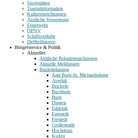
Sportstätten
Touristinformation
Kultureinrichtungen
Ärztliche Versorgung
Feuerwehr
ÖPNV
Schiffsverkehr
Defibrillatoren
Bürgerservice & Politik
Aktuelles
Amtliche Bekanntmachungen
Aktuelle Meldungen
Bauleitplanung
Amt Burg-St. Michaelisdonn
Averlak
Brickeln
Buchholz
Burg
Dingen
Eddelak
Eggstedt
Frestedt
Großenrade
Hochdonn
Kuden