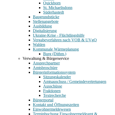
Quickborn
St. Michaelisdonn
Süderhastedt
Baugrundstücke
Stellenangebote
Ausbildung
Digitalisierung
Ukraine-Krise - Flüchtlingshilfe
Vergabeverfahren nach VOB & UVgO
Wahlen
Kommunale Wärmeplanung
Burg (Dithm.)
Verwaltung & Bürgerservice
Ansprechpartner
Amtsbroschüre
Bürgerinformationssystem
Sitzungskalender
Amtsauschuss / Gemeindevertretungen
Ausschüsse
Fraktionen
Textrecherche
Bürgerportal
Kontakt und Öffnungszeiten
Einwohnermeldewesen
Terminbuchung Einwohnermeldeamt &