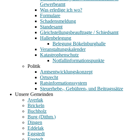
Gewerbeamt
Was erledige ich wo?
Formulare
Schadensmeldung
Standesamt
Gleichstellungsbeauftragte / Schiedsamt
Hallenbelegung
Belegung Bökelnburghalle
Veranstaltungskalender
Katastrophenschutz
Notfallinformationspunkte
Politik
Amtsentwicklungskonzept
Ortsrecht
Ratsinformationssystem
Steuerhebe-, Gebühren- und Beitragssätze
Unsere Gemeinden
Averlak
Brickeln
Buchholz
Burg (Dithm.)
Dingen
Eddelak
Eggstedt
Frestedt