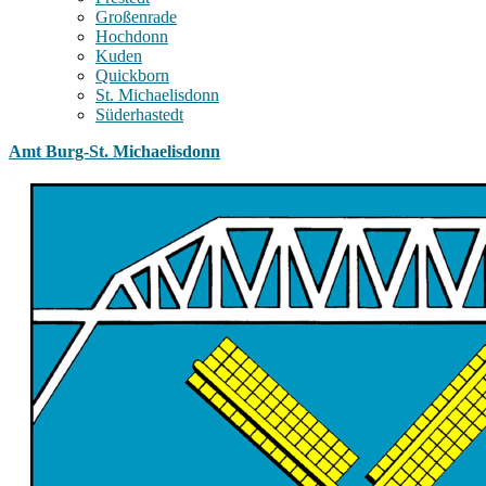
Großenrade
Hochdonn
Kuden
Quickborn
St. Michaelisdonn
Süderhastedt
Amt Burg-St. Michaelisdonn