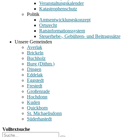
Veranstaltungskalender
Katastrophenschutz
Politik
Amtsentwicklungskonzept
Ortsrecht
Ratsinformationssystem
Steuerhebe-, Gebühren- und Beitragssätze
Unsere Gemeinden
Averlak
Brickeln
Buchholz
Burg (Dithm.)
Dingen
Eddelak
Eggstedt
Frestedt
Großenrade
Hochdonn
Kuden
Quickborn
St. Michaelisdonn
Süderhastedt
Volltextsuche