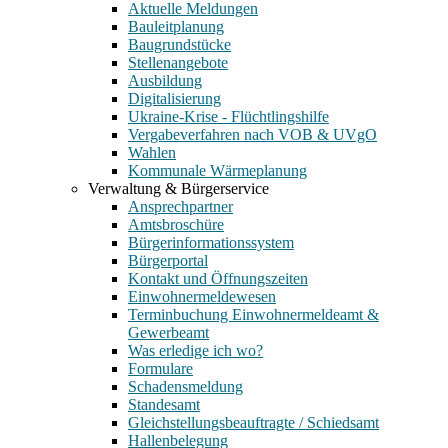
Aktuelle Meldungen
Bauleitplanung
Baugrundstücke
Stellenangebote
Ausbildung
Digitalisierung
Ukraine-Krise - Flüchtlingshilfe
Vergabeverfahren nach VOB & UVgO
Wahlen
Kommunale Wärmeplanung
Verwaltung & Bürgerservice
Ansprechpartner
Amtsbroschüre
Bürgerinformationssystem
Bürgerportal
Kontakt und Öffnungszeiten
Einwohnermeldewesen
Terminbuchung Einwohnermeldeamt &
Gewerbeamt
Was erledige ich wo?
Formulare
Schadensmeldung
Standesamt
Gleichstellungsbeauftragte / Schiedsamt
Hallenbelegung